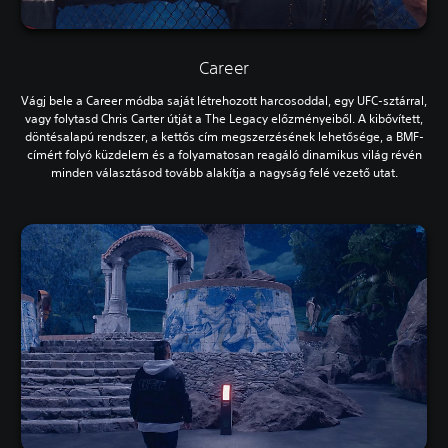
Career
Vágj bele a Career módba saját létrehozott harcosoddal, egy UFC-sztárral,
vagy folytasd Chris Carter útját a The Legacy előzményeiből. A kibővített,
döntésalapú rendszer, a kettős cím megszerzésének lehetősége, a BMF-
címért folyó küzdelem és a folyamatosan reagáló dinamikus világ révén
minden választásod tovább alakítja a nagyság felé vezető utat.