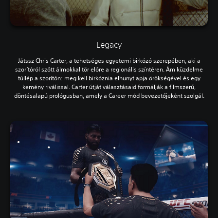
Legacy
Játssz Chris Carter, a tehetséges egyetemi birkózó szerepében, aki a
szorítóról szőtt álmokkal tör előre a regionális színtéren. Ám küzdelme
túllép a szorítón: meg kell birkóznia elhunyt apja örökségével és egy
kemény riválissal. Carter útját választásaid formálják a filmszerű,
döntésalapú prológusban, amely a Career mód bevezetőjeként szolgál.