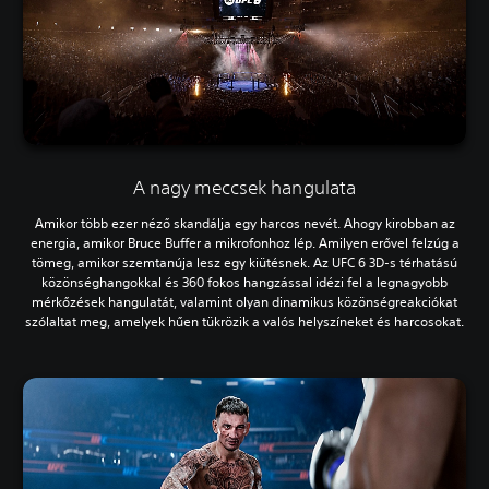
A nagy meccsek hangulata
Amikor több ezer néző skandálja egy harcos nevét. Ahogy kirobban az
energia, amikor Bruce Buffer a mikrofonhoz lép. Amilyen erővel felzúg a
tömeg, amikor szemtanúja lesz egy kiütésnek. Az UFC 6 3D-s térhatású
közönséghangokkal és 360 fokos hangzással idézi fel a legnagyobb
mérkőzések hangulatát, valamint olyan dinamikus közönségreakciókat
szólaltat meg, amelyek hűen tükrözik a valós helyszíneket és harcosokat.