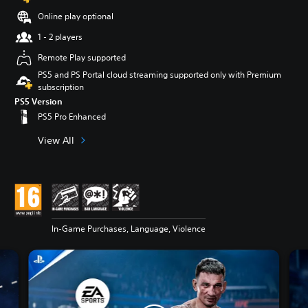
Online play optional
1 - 2 players
Remote Play supported
PS5 and PS Portal cloud streaming supported only with Premium
subscription
PS5 Version
PS5 Pro Enhanced
View All
In-Game Purchases, Language, Violence