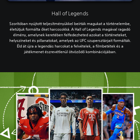
Hall of Legends
Szorítóban nyújtott teljesítményükkel beírták magukat a történelembe,
életútjuk formálta őket harcosokká. A Hall of Legends magával ragadó
élmény, amelynek keretében felfedezheted azokat a történeteket,
helyszíneket és pillanatokat, amelyek az UFC szupersztárjait formálták.
Éld át újra a legendás harcokat a felvételek, a filmbetétek és a
játékmenet észrevétlenül ötvöződő kombinációjában.