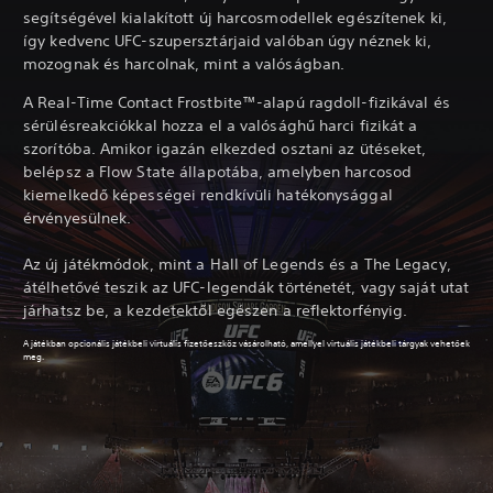
segítségével kialakított új harcosmodellek egészítenek ki,
így kedvenc UFC-szupersztárjaid valóban úgy néznek ki,
mozognak és harcolnak, mint a valóságban.
A Real-Time Contact Frostbite™-alapú ragdoll-fizikával és
sérülésreakciókkal hozza el a valósághű harci fizikát a
szorítóba. Amikor igazán elkezded osztani az ütéseket,
belépsz a Flow State állapotába, amelyben harcosod
kiemelkedő képességei rendkívüli hatékonysággal
érvényesülnek.
Az új játékmódok, mint a Hall of Legends és a The Legacy,
átélhetővé teszik az UFC-legendák történetét, vagy saját utat
járhatsz be, a kezdetektől egészen a reflektorfényig.
A játékban opcionális játékbeli virtuális fizetőeszköz vásárolható, amellyel virtuális játékbeli tárgyak vehetőek
meg.