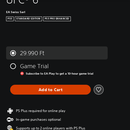
EA Swiss Sarl
PS5
STANDARD EDITION
PS5 PRO ENHANCED
29.990 Ft
Game Trial
Subscribe to EA Play to get a 10-hour game trial
Add to Cart
PS Plus required for online play
In-game purchases optional
Supports up to 2 online players with PS Plus