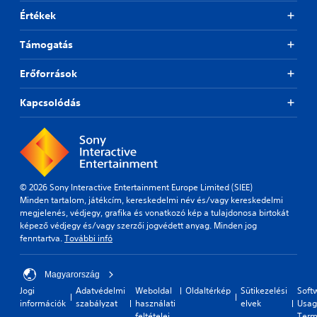
d
a
u
h
Értékek
i
l
t
e
f
d
s
T
f
Támogatás
i
a
o
i
s
m
u
c
c
Erőforrások
e
c
u
o
f
h
l
m
r
Kapcsolódás
t
C
f
o
y
o
o
m
l
r
n
e
e
t
t
a
v
.
c
r
e
h
o
l
© 2026 Sony Interactive Entertainment Europe Limited (SIEE)
s
l
.
Minden tartalom, játékcím, kereskedelmi név és/vagy kereskedelmi
p
s
megjelenés, védjegy, grafika és vonatkozó kép a tulajdonosa birtokát
e
Y
képező védjegy és/vagy szerzői jogvédett anyag. Minden jog
a
o
fenntartva.
További infó
k
u
e
c
r
Magyarország
a
.
n
Jogi
Adatvédelmi
Weboldal
Oldaltérkép
Sütikezelési
Soft
p
információk
szabályzat
használati
elvek
Usag
l
feltételei
Term