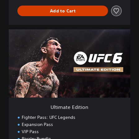
Add to Cart
U
l
t
i
m
a
t
e
E
d
i
t
i
Ultimate Edition
o
n
Fighter Pass: UFC Legends
Expansion Pass
VIP Pass
Rivalry Bundle