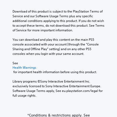
a
a
m
w
i
i
l
e
i
o
n
l
Download of this product is subject to the PlayStation Terms of 
n
t
v
s
c
Service and our Software Usage Terms plus any specific 
t
h
o
t
h
additional conditions applying to this product. If you do not wish 
s
o
l
o
a
to accept these terms, do not download this product. See Terms 
a
u
u
r
l
of Service for more important information.
n
t
m
y
l
d
n
e
a
e
You can download and play this content on the main PS5 
e
e
s
n
n
console associated with your account (through the “Console 
f
e
.
d
g
Sharing and Offline Play” setting) and on any other PS5 
f
d
m
e
consoles when you login with your same account.
e
i
a
o
M
c
n
i
f
See 
t
g
o
n
t
Health Warnings
s
t
n
c
h
 for important health information before using this product.
d
o
o
h
e
u
u
A
a
g
Library programs ©Sony Interactive Entertainment Inc. 
r
s
u
r
a
exclusively licensed to Sony Interactive Entertainment Europe. 
i
e
a
d
m
Software Usage Terms apply, See eu.playstation.com/legal for 
n
m
c
i
e
full usage rights.
g
o
t
b
o
g
t
e
y
a
i
Y
r
c
m
o
o
s
h
e
n
*Conditions & restrictions apply. See
u