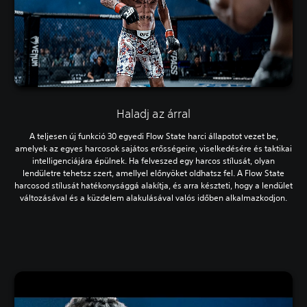
Haladj az árral
A teljesen új funkció 30 egyedi Flow State harci állapotot vezet be,
amelyek az egyes harcosok sajátos erősségeire, viselkedésére és taktikai
intelligenciájára épülnek. Ha felveszed egy harcos stílusát, olyan
lendületre tehetsz szert, amellyel előnyöket oldhatsz fel. A Flow State
harcosod stílusát hatékonysággá alakítja, és arra készteti, hogy a lendület
változásával és a küzdelem alakulásával valós időben alkalmazkodjon.