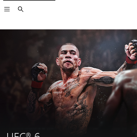
Keresés
UFC® 6