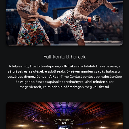
Full-kontakt harcok
A teljesen új, Frostbite-alapú ragdoll-fizikával a találatok leképezése, a
sérülések és az ütésekre adott reakciók révén minden csapás hatása új,
veszélyes dimenziót nyer. A Real-Time Contact pontosabb, valósághűbb
és zsigeribb összecsapásokat eredményez, ahol minden siker
megérdemelt, és minden hibáért drágán meg kell fizetni.