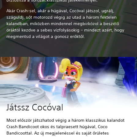
Akár Crash-sel, akár a húgával, Cocóval játszol, ugrálj,
száguldj, sőt motorozd végig az utad a három féktelen
kalandban, miközben mindennel megbirkózol a beszélő
óráktól kezdve a sebes vízfolyásokig – mindezt azért, hogy
megmentsd a világot a gonosz erőktől.
Játssz Cocóval
Most először játszhatod végig a három klasszikus kalandot
Crash Bandicoot okos és talpraesett húgával, Coco
Bandicoottal. Az új megjelenéssel és saját őrületes