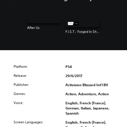
After Us
F.I.S.T.: Forged In Shadow Torch
Platform:
PS4
Release:
29/6/2017
Publisher:
Activision Blizzard Int'l BV
Genres:
Action, Adventure, Action
Voice:
English, French (France),
German, Italian, Japanese,
Spanish
Screen Languages:
English, French (France),