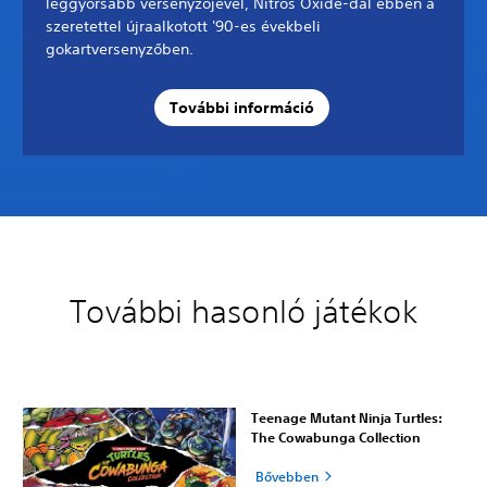
leggyorsabb versenyzőjével, Nitros Oxide-dal ebben a
szeretettel újraalkotott '90-es évekbeli
gokartversenyzőben.
További információ
További hasonló játékok
Teenage Mutant Ninja Turtles:
The Cowabunga Collection
Bővebben