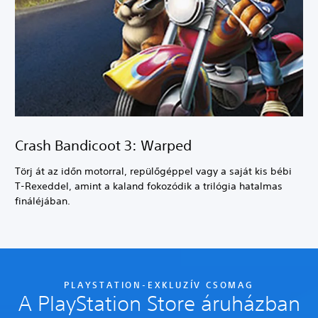
Crash Bandicoot 3: Warped
Törj át az időn motorral, repülőgéppel vagy a saját kis bébi
T-Rexeddel, amint a kaland fokozódik a trilógia hatalmas
fináléjában.
PLAYSTATION-EXKLUZÍV CSOMAG
A PlayStation Store áruházban