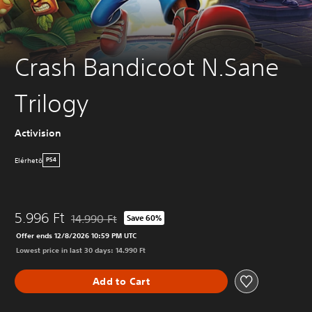
Crash Bandicoot N.Sane
Trilogy
Activision
Elérhetö
PS4
5.996 Ft
14.990 Ft
Save 60%
Discounted from original price of 14.990 Ft
Offer ends 12/8/2026 10:59 PM UTC
Lowest price in last 30 days: 14.990 Ft
Add to Cart