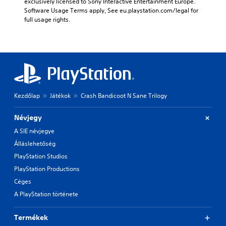
exclusively licensed to Sony Interactive Entertainment Europe. 
Software Usage Terms apply, See eu.playstation.com/legal for 
full usage rights.
Kezdőlap
Játékok
Crash Bandicoot N Sane Trilogy
Névjegy
A SIE névjegye
Álláslehetőség
PlayStation Studios
PlayStation Productions
Céges
A PlayStation története
Termékek