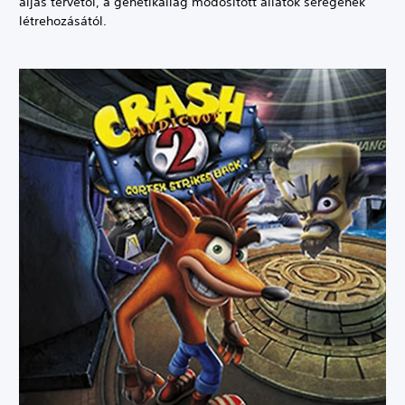
aljas tervétől, a genetikailag módosított állatok seregének
létrehozásától.