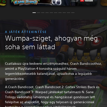
A JÁTÉK ÁTTEKINTÉSE
Wumpa-sziget, ahogyan még
soha sem láttad
Csatlakozz újra kedvenc erszényesedhez, Crash Bandicoothoz,
amint a PlayStation 4 konzolra száguld három
legemlékezetesebb kalandjával, újraalkotva a legújabb
generációra.
A Crash Bandicoot, Crash Bandicoot 2: Cortex Strikes Back és
Crash Bandicoot 3: Warped játékokat tartalmazó N. Sane
Trilogy vadonatúj látvánnyal és hangzással gondosan lett
felépítve az alapoktól, hogy egy teljesen új generációnak
biztosítsa a sorozat klasszikus játékélményét.