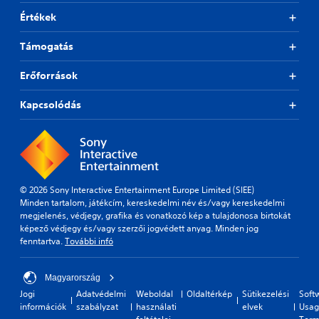
Értékek
Támogatás
Erőforrások
Kapcsolódás
© 2026 Sony Interactive Entertainment Europe Limited (SIEE)
Minden tartalom, játékcím, kereskedelmi név és/vagy kereskedelmi
megjelenés, védjegy, grafika és vonatkozó kép a tulajdonosa birtokát
képező védjegy és/vagy szerzői jogvédett anyag. Minden jog
fenntartva.
További infó
Magyarország
Jogi
Adatvédelmi
Weboldal
Oldaltérkép
Sütikezelési
Soft
információk
szabályzat
használati
elvek
Usag