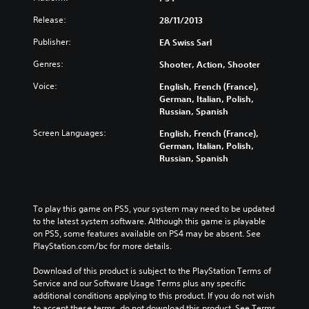
Release:
28/11/2013
Publisher:
EA Swiss Sarl
Genres:
Shooter, Action, Shooter
Voice:
English, French (France),
German, Italian, Polish,
Russian, Spanish
Screen Languages:
English, French (France),
German, Italian, Polish,
Russian, Spanish
To play this game on PS5, your system may need to be updated 
to the latest system software. Although this game is playable 
on PS5, some features available on PS4 may be absent. See 
PlayStation.com/bc for more details.
Download of this product is subject to the PlayStation Terms of 
Service and our Software Usage Terms plus any specific 
additional conditions applying to this product. If you do not wish 
to accept these terms, do not download this product. See Terms 