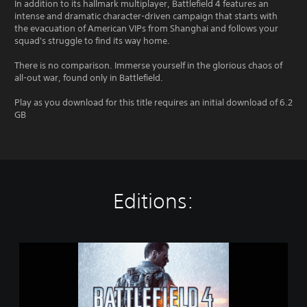
In addition to its hallmark multiplayer, Battlefield 4 features an
intense and dramatic character-driven campaign that starts with
the evacuation of American VIPs from Shanghai and follows your
squad's struggle to find its way home.
There is no comparison. Immerse yourself in the glorious chaos of
all-out war, found only in Battlefield.
Play as you download for this title requires an initial download of 6.2
GB
Editions:
B
a
t
t
l