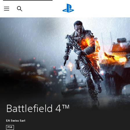
Keresés
Battlefield 4™
EA Swiss Sarl
PS4