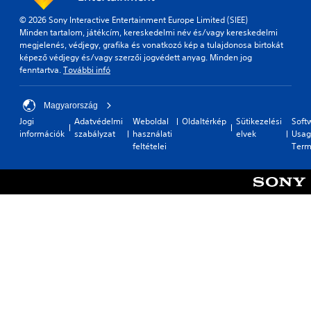
© 2026 Sony Interactive Entertainment Europe Limited (SIEE)
Minden tartalom, játékcím, kereskedelmi név és/vagy kereskedelmi
megjelenés, védjegy, grafika és vonatkozó kép a tulajdonosa birtokát
képező védjegy és/vagy szerzői jogvédett anyag. Minden jog
fenntartva.
További infó
Magyarország
Jogi
Adatvédelmi
Weboldal
Oldaltérkép
Sütikezelési
Soft
információk
szabályzat
használati
elvek
Usag
feltételei
Term