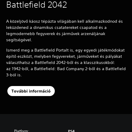
Battlefield 2042
A közeljövő káosz tépázta világában kell alkalmazkodnod és
leküzdened a dinamikus csatatereket csapatod és a
legmodernebb fegyverek és járművek arzenáljának
segítségével.
Ismerd meg a Battlefield Portalt is, egy egyedi játékmódokat
építő eszközt, melyben fegyvereket, járműveket és pályákat
választhatsz a Battlefield 2042-ből és a klasszikusokból:
az 1942-ből, a Battlefield: Bad Company 2-ből és a Battlefield
3-ból is.
További információ
Platform:
PS4