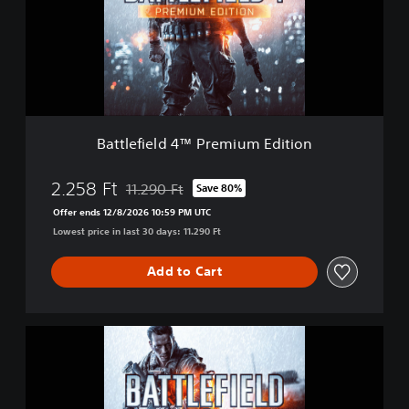
e
f
i
e
l
d
4
™
Battlefield 4™ Premium Edition
P
r
e
2.258 Ft
11.290 Ft
Save 80%
Discounted from original price of 11.290 Ft
m
Offer ends 12/8/2026 10:59 PM UTC
i
Lowest price in last 30 days: 11.290 Ft
u
m
E
Add to Cart
d
i
t
B
i
a
o
t
n
t
l