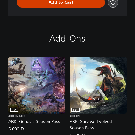
Add to Cart
d
Add-Ons
PS4
PS4
ADD-ON PACK
ADD-ON
ARK: Genesis Season Pass
ARK: Survival Evolved
Season Pass
5.690 Ft