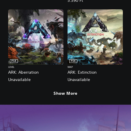
5.590 Ft
PS4
PS4
LEVEL
MAP
ARK: Aberration
ARK: Extinction
Unavailable
Unavailable
Show More