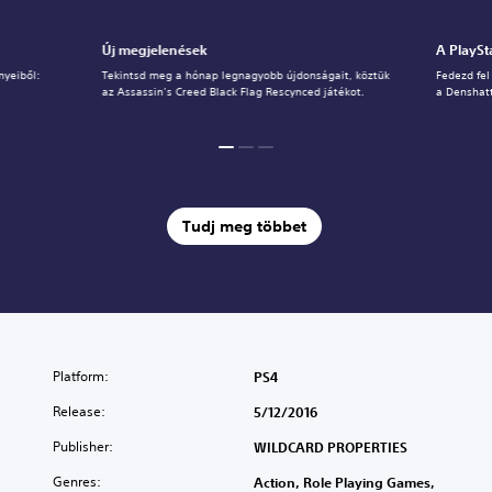
Új megjelenések
A PlaySt
yeiből:
Tekintsd meg a hónap legnagyobb újdonságait, köztük
Fedezd fel
az Assassin’s Creed Black Flag Rescynced játékot.
a Denshatt
Tudj meg többet
Platform:
PS4
Release:
5/12/2016
Publisher:
WILDCARD PROPERTIES
Genres:
Action, Role Playing Games,