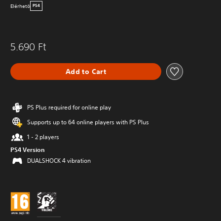
Elérhetö
PS4
5.690 Ft
Add to Cart
PS Plus required for online play
Supports up to 64 online players with PS Plus
1 - 2 players
PS4 Version
DUALSHOCK 4 vibration