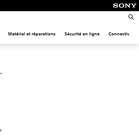
Reche
Matériel et réparations
Sécurité en ligne
Connectivité
r
e