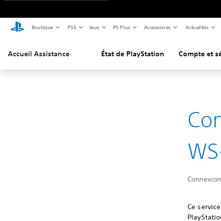
Boutique
PS5
Jeux
PS Plus
Accessoires
Actualités
Accueil Assistance
État de PlayStation
Compte et sé
Com
WS-
Connexion
Ce service
PlayStatio