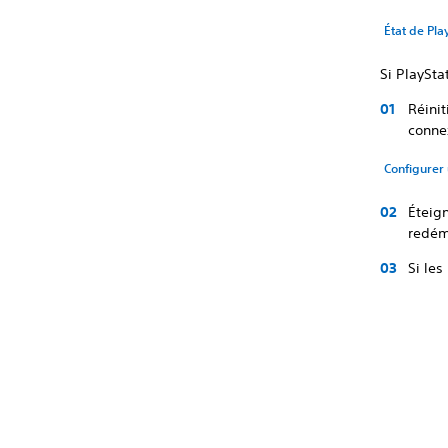
État de Pla
Si PlaySta
Réinit
conne
Configurer 
Éteig
redém
Si les