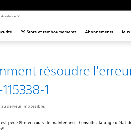
Assistance
curité
PS Store et remboursements
Abonnements
Jeux
ment résoudre l'erreu
115338-1
 au serveur impossible.
 est peut-être en cours de maintenance. Consultez la page d'état d
n®.