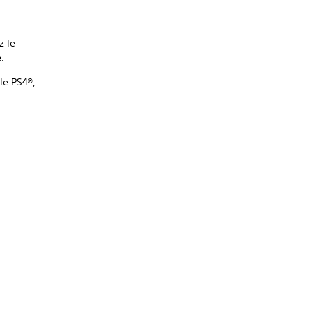
z le
e
.
le PS4®,