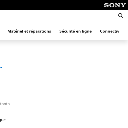
Reche
Matériel et réparations
Sécurité en ligne
Connectivité
r
tooth.
ique