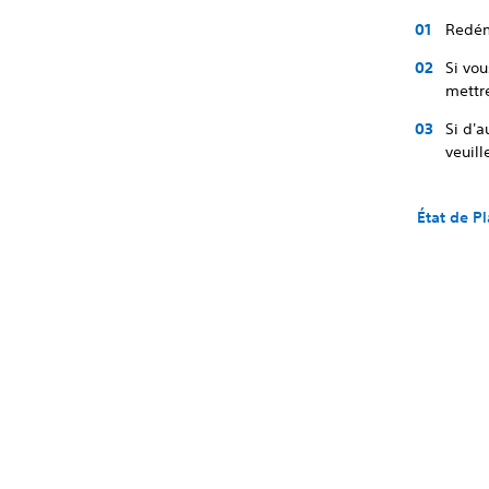
Redém
Si vou
mettr
Si d'a
veuill
État de P