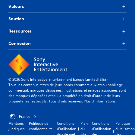
Valeurs
Soutien
Ressources
Connexion
© 2026 Sony Interactive Entertainment Europe Limited (SIEE)
Tous les contenus, titres de jeux, noms commerciaux et/ou habillage
commercial, marques déposées, illustrations et images associées sont
des marques déposées et/ou la propriété en droit d'auteur de leurs
propriétaires respectifs. Tous droits réservés.
Plus d'informations
France
Mentions
Politique de
Conditions
Plan
Conditions
Politique
juridiques
confidentialité
d'utilisation
du
d'utilisation
d'utilisation
du site web
site
des
des