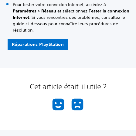
Pour tester votre connexion Internet, accédez à
Paramètres
>
Réseau
et sélectionnez
Tester la connexion
Internet
. Si vous rencontrez des problèmes, consultez le
guide ci-dessous pour connaître leurs procédures de
résolution.
Réparations PlayStation
Cet article était-il utile ?