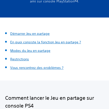
ami sur console PlayStation®4.
Démarrer Jeu en partage
En quoi consiste la fonction Jeu en partage ?
Modes du Jeu en partage
Restrictions
Vous rencontrez des problèmes ?
Comment lancer le Jeu en partage sur
console PS4