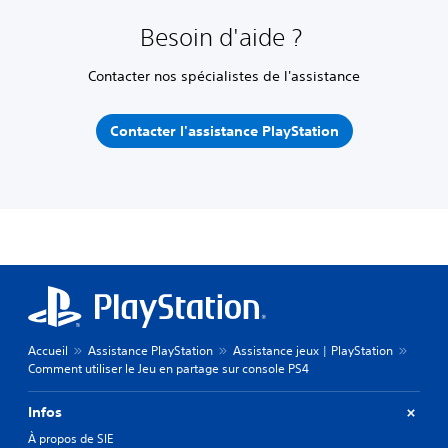
Besoin d'aide ?
Contacter nos spécialistes de l'assistance
Contacter l'assistance PlayStation
Accueil
Assistance PlayStation
Assistance jeux | PlayStation
Comment utiliser le Jeu en partage sur console PS4
Infos
À propos de SIE