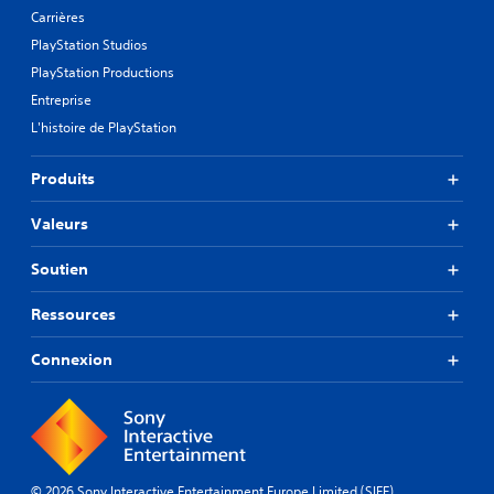
Carrières
PlayStation Studios
PlayStation Productions
Entreprise
L'histoire de PlayStation
Produits
Valeurs
Soutien
Ressources
Connexion
© 2026 Sony Interactive Entertainment Europe Limited (SIEE)