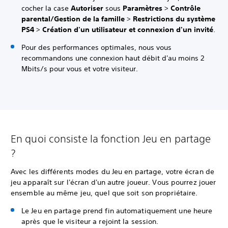
cocher la case
Autoriser
sous
Paramètres
>
Contrôle
parental/Gestion de la famille
>
Restrictions du système
PS4
>
Création d'un utilisateur et connexion d'un invité
.
Pour des performances optimales, nous vous
recommandons une connexion haut débit d'au moins 2
Mbits/s pour vous et votre visiteur.
En quoi consiste la fonction Jeu en partage
?
Avec les différents modes du Jeu en partage, votre écran de
jeu apparaît sur l'écran d'un autre joueur. Vous pourrez jouer
ensemble au même jeu, quel que soit son propriétaire.
Le Jeu en partage prend fin automatiquement une heure
après que le visiteur a rejoint la session.