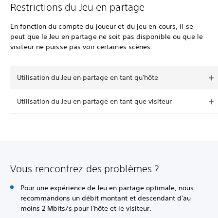
Restrictions du Jeu en partage
En fonction du compte du joueur et du jeu en cours, il se
peut que le Jeu en partage ne soit pas disponible ou que le
visiteur ne puisse pas voir certaines scènes.
Utilisation du Jeu en partage en tant qu'hôte
Utilisation du Jeu en partage en tant que visiteur
Vous rencontrez des problèmes ?
Pour une expérience de Jeu en partage optimale, nous
recommandons un débit montant et descendant d'au
moins 2 Mbits/s pour l'hôte et le visiteur.