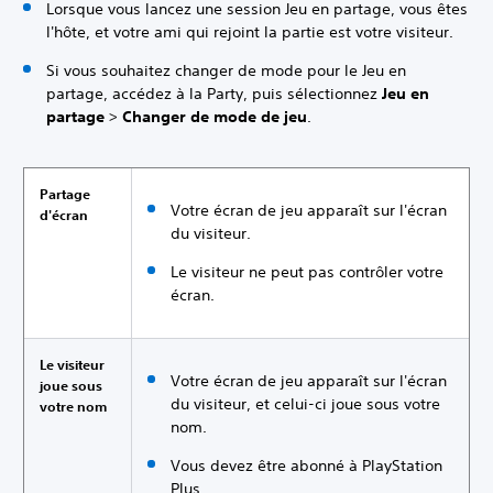
Lorsque vous lancez une session Jeu en partage, vous êtes
l'hôte, et votre ami qui rejoint la partie est votre visiteur.
Si vous souhaitez changer de mode pour le Jeu en
partage, accédez à la Party, puis sélectionnez
Jeu en
partage
>
Changer de mode de jeu
.
Partage
Votre écran de jeu apparaît sur l'écran
d'écran
du visiteur.
Le visiteur ne peut pas contrôler votre
écran.
Le visiteur
Votre écran de jeu apparaît sur l'écran
joue sous
du visiteur, et celui-ci joue sous votre
votre nom
nom.
Vous devez être abonné à PlayStation
Plus.