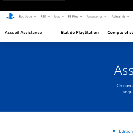
Boutique
PS5
Jeux
PS Plus
Accessoires
Actualités
Accueil Assistance
État de PlayStation
Compte et sé
Ass
Découvre
langue
Édition