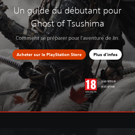
Un guide du débutant pour
Ghost of Tsushima
Comment se préparer pour l'aventure de Jin.
Acheter sur le PlayStation Store
Plus d'infos
Violence
extrême