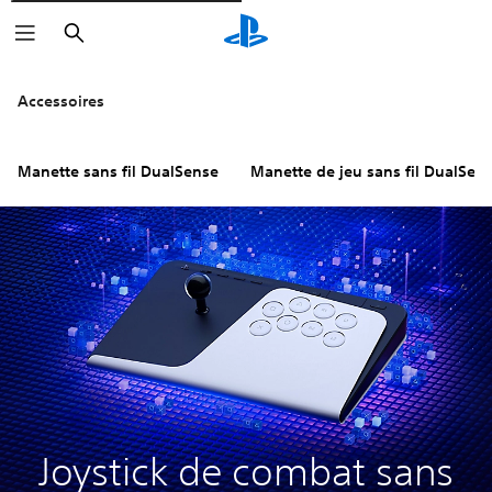
Rechercher
Cliquez sur les icônes
pour en sav
Accessoires
Manette sans fil DualSense
Manette de jeu sans fil DualSen
Joystick de combat sans