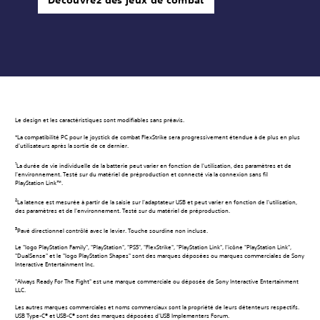
Découvrez des jeux de combat
Le design et les caractéristiques sont modifiables sans préavis.
*La compatibilité PC pour le joystick de combat FlexStrike sera progressivement étendue à de plus en plus
d'utilisateurs après la sortie de ce dernier.
1
La durée de vie individuelle de la batterie peut varier en fonction de l'utilisation, des paramètres et de
l'environnement. Testé sur du matériel de préproduction et connecté via la connexion sans fil
PlayStation Link™.
2
La latence est mesurée à partir de la saisie sur l'adaptateur USB et peut varier en fonction de l'utilisation,
des paramètres et de l'environnement. Testé sur du matériel de préproduction.
3
Pavé directionnel contrôlé avec le levier. Touche sourdine non incluse.
Le "logo PlayStation Family", "PlayStation", "PS5", "FlexStrike", "PlayStation Link", l'icône "PlayStation Link",
"DualSense" et le "logo PlayStation Shapes" sont des marques déposées ou marques commerciales de Sony
Interactive Entertainment Inc.
"Always Ready For The Fight" est une marque commerciale ou déposée de Sony Interactive Entertainment
LLC.
Les autres marques commerciales et noms commerciaux sont la propriété de leurs détenteurs respectifs.
USB Type-C® et USB-C® sont des marques déposées d'USB Implementers Forum.