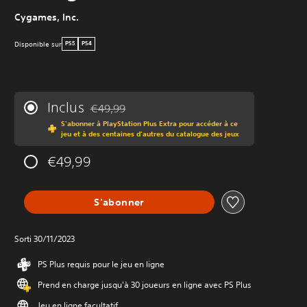
Cygames, Inc.
Disponible sur
PS5
PS4
Inclus
€49,99
Remise par rapport au prix d'origine de €49,99
S'abonner à PlayStation Plus Extra pour accéder à ce
jeu et à des centaines d'autres du catalogue des jeux
€49,99
S'abonner
Sorti 30/11/2023
PS Plus requis pour le jeu en ligne
Prend en charge jusqu'à 30 joueurs en ligne avec PS Plus
Jeu en ligne facultatif