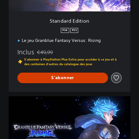
i
t
i
Standard Edition
o
n
PS4
PS5
Le jeu Granblue Fantasy Versus: Rising
Inclus
€49,99
Remise par rapport au prix d'origine de €49,99
S'abonner à PlayStation Plus Extra pour accéder à ce jeu et à
des centaines d'autres du catalogue des jeux
S'abonner
F
r
e
e
E
d
i