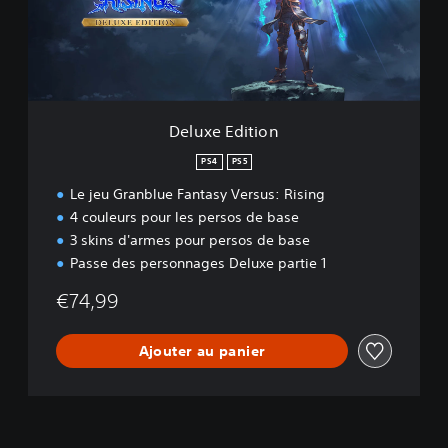
E
d
i
t
i
o
n
Deluxe Edition
PS4
PS5
Le jeu Granblue Fantasy Versus: Rising
4 couleurs pour les persos de base
3 skins d'armes pour persos de base
Passe des personnages Deluxe partie 1
€74,99
Ajouter au panier