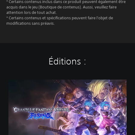
* Certains contenus inclus dans ce produit peuvent également être
acquis dans le jeu (Boutique de contenus). Aussi, veuillez faire
attention lors de tout achat.
* Certains contenus et spécifications peuvent faire l'objet de
modifications sans préavis.
Éditions :
S
t
a
n
d
a
r
d
E
d