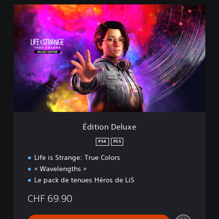
É
d
i
t
i
o
n
D
e
l
u
x
e
Édition Deluxe
PS4
PS5
Life is Strange: True Colors
« Wavelengths »
Le pack de tenues Héros de LiS
CHF 69.90