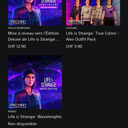
PS5
PS4
PS5
PS4
PACK D'EXTENSIONS
COSTUME
Mise à niveau vers l'Édition
Life is Strange: True Colors -
Deluxe de Life is Strange:
Alex Outfit Pack
True Colors
CHF 12.90
CHF 3.90
PS5
PS4
NIVEAU
Life is Strange: Wavelengths
Non disponible