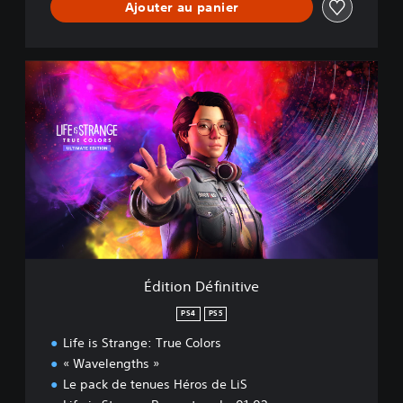
Ajouter au panier
É
d
i
t
i
o
n
D
é
f
i
n
i
Édition Définitive
t
i
PS4
PS5
v
Life is Strange: True Colors
e
« Wavelengths »
Le pack de tenues Héros de LiS