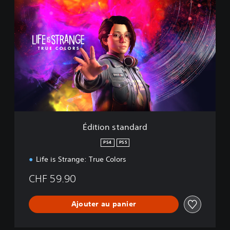
É
d
i
t
i
o
n
s
t
a
n
d
a
Édition standard
r
d
PS4
PS5
Life is Strange: True Colors
CHF 59.90
Ajouter au panier