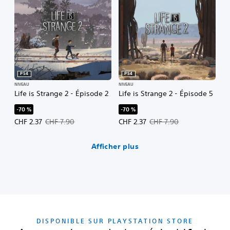
PS4
PS4
NIVEAU
NIVEAU
Life is Strange 2 - Épisode 2
Life is Strange 2 - Épisode 5
-70 %
-70 %
Prix de l'offre : CHF 2.37 Prix initial : CHF 7.90
Prix de l'offre : CHF 2.37 Prix initi
CHF 2.37
CHF 7.90
CHF 2.37
CHF 7.90
Afficher plus
DISPONIBLE SUR PLAYSTATION STORE