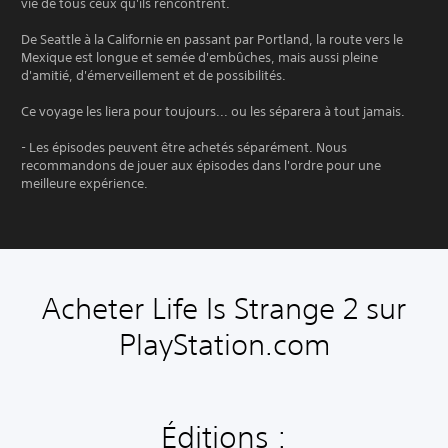
vie de tous ceux qu'ils rencontrent.
De Seattle à la Californie en passant par Portland, la route vers le
Mexique est longue et semée d'embûches, mais aussi pleine
d'amitié, d'émerveillement et de possibilités.
Ce voyage les liera pour toujours... ou les séparera à tout jamais.
- Les épisodes peuvent être achetés séparément. Nous
recommandons de jouer aux épisodes dans l'ordre pour une
meilleure expérience.
Acheter Life Is Strange 2 sur
PlayStation.com
Éditions :