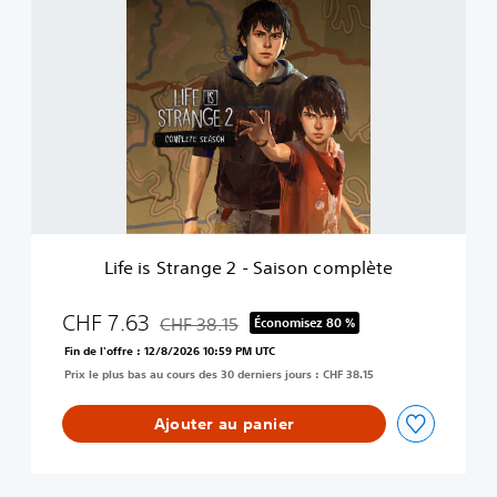
L
1
i
f
e
i
s
S
t
r
a
n
g
e
Life is Strange 2 - Saison complète
2
-
S
CHF 7.63
CHF 38.15
Économisez 80 %
Remise par rapport au prix d'origine de CHF 3
a
Fin de l'offre : 12/8/2026 10:59 PM UTC
i
Prix le plus bas au cours des 30 derniers jours : CHF 38.15
s
o
n
Ajouter au panier
c
o
m