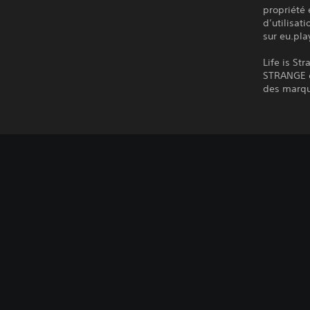
propriété 
d’utilisat
sur eu.pla
Life is St
STRANGE e
des marqu