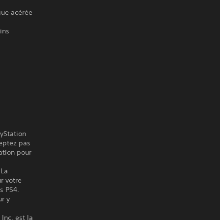
ngue acérée
ins
ayStation
ceptez pas
ation pour
 La
r votre
es PS4.
ur y
Inc. est la