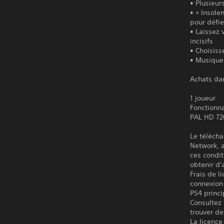
• Plusieur
• « Insole
pour défie
• Laissez 
incisifs
• Choisiss
• Musique 
Achats dan
1 joueur
Fonctionn
PAL HD 72
Le télécha
Network, a
ces condit
obtenir d'
Frais de l
connexion 
PS4 princi
Consultez 
trouver de
La licence