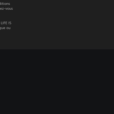
itions
ndez-vous
 LIFE IS
que ou