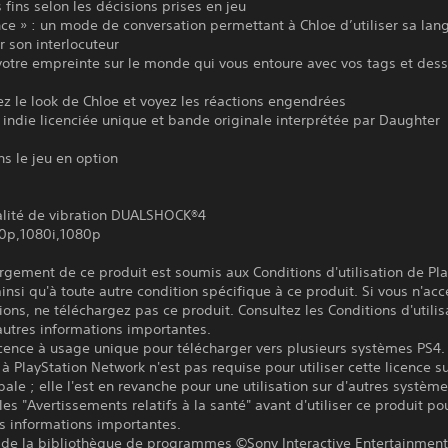
s fins selon les décisions prises en jeu
nce » : un mode de conversation permettant à Chloe d’utiliser sa la
r son interlocuteur
votre empreinte sur le monde qui vous entoure avec vos tags et dess
ez le look de Chloe et voyez les réactions engendrées
indie licenciée unique et bande originale interprétée par Daughter
s le jeu en option
alité de vibration DUALSHOCK®4
0p,1080i,1080p
rgement de ce produit est soumis aux Conditions d'utilisation de Pl
insi qu'à toute autre condition spécifique à ce produit. Si vous n'ac
ions, ne téléchargez pas ce produit. Consultez les Conditions d'utilis
autres informations importantes.
icence à usage unique pour télécharger vers plusieurs systèmes PS4.
à PlayStation Network n'est pas requise pour utiliser cette licence su
pale ; elle l'est en revanche pour une utilisation sur d'autres systèm
les "Avertissements relatifs à la santé" avant d'utiliser ce produit po
s informations importantes.
 de la bibliothèque de programmes ©Sony Interactive Entertainment 