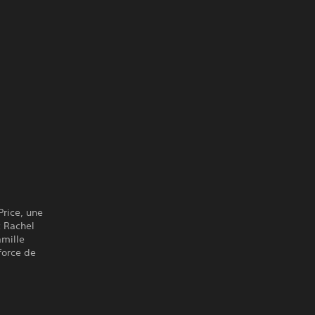
Price, une
c Rachel
amille
force de