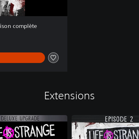
x
e
Saison complète
Extensions