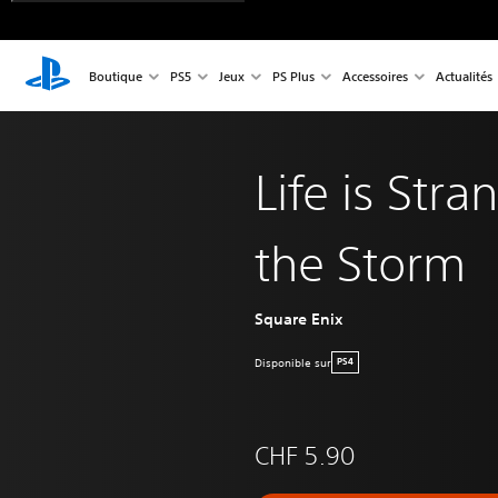
Boutique
PS5
Jeux
PS Plus
Accessoires
Actualités
Life is Str
the Storm
Square Enix
Disponible sur
PS4
CHF 5.90