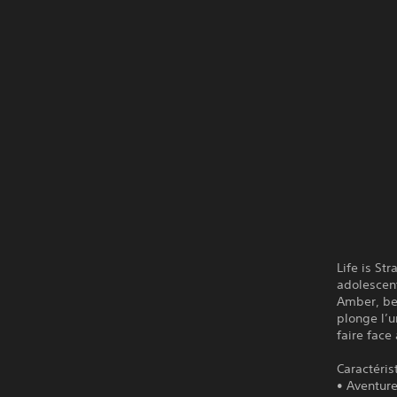
Life is St
adolescent
Amber, bel
plonge l’u
faire face
Caractéris
• Aventure