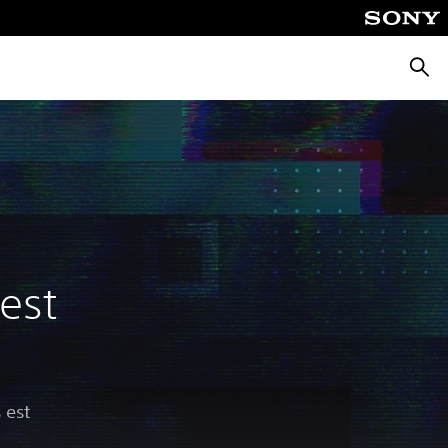
Reche
est
 est