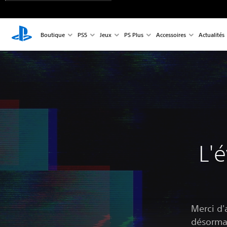
Boutique
PS5
Jeux
PS Plus
Accessoires
Actualités
L'
Merci d'
désormai