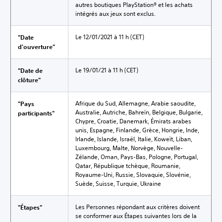
autres boutiques PlayStation® et les achats
intégrés aux jeux sont exclus.
Le 12/01/2021 à 11 h (CET)
"Date
d'ouverture"
Le 19/01/21 à 11 h (CET)
"Date de
clôture"
Afrique du Sud, Allemagne, Arabie saoudite,
"Pays
Australie, Autriche, Bahreïn, Belgique, Bulgarie,
participants"
Chypre, Croatie, Danemark, Émirats arabes
unis, Espagne, Finlande, Grèce, Hongrie, Inde,
Irlande, Islande, Israël, Italie, Koweït, Liban,
Luxembourg, Malte, Norvège, Nouvelle-
Zélande, Oman, Pays-Bas, Pologne, Portugal,
Qatar, République tchèque, Roumanie,
Royaume-Uni, Russie, Slovaquie, Slovénie,
Suède, Suisse, Turquie, Ukraine
Les Personnes répondant aux critères doivent
"Étapes"
se conformer aux Étapes suivantes lors de la