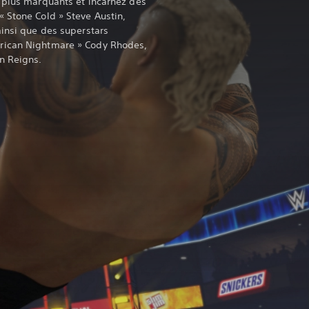
 plus marquants et incarnez des
 Stone Cold » Steve Austin,
ainsi que des superstars
rican Nightmare » Cody Rhodes,
n Reigns.