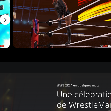
WWE 2K24 en quelques mots
Une célébrati
de WrestleMan