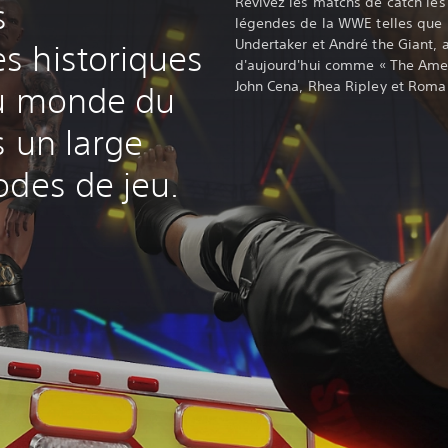
Revivez les matchs de catch les
s
légendes de la WWE telles que «
Undertaker et André the Giant, 
s historiques
d'aujourd'hui comme « The Ame
John Cena, Rhea Ripley et Roma
du monde du
s un large
odes de jeu.