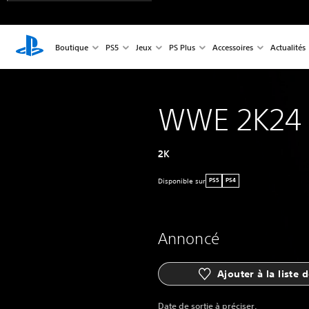
Boutique
PS5
Jeux
PS Plus
Accessoires
Actualités
WWE 2K24
2K
Disponible sur
PS5
PS4
Annoncé
Ajouter à la liste 
Date de sortie à préciser.