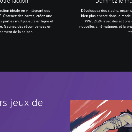
otre faction
Dominez le m
ction idéale en y intégrant des
Développez des clashs, organi
E. Obtenez des cartes, créez une
bien plus encore dans le mode U
s parties multijoueurs en ligne et
WWE 2K24, avec des actions d
ssé. Gagnez des récompenses en
nouvelles cinématiques et la pr
ssement de la saison.
ti
rs jeux de