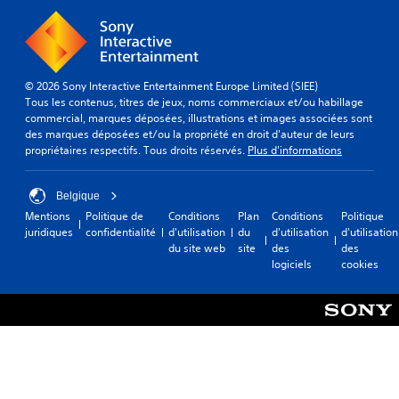
© 2026 Sony Interactive Entertainment Europe Limited (SIEE)
Tous les contenus, titres de jeux, noms commerciaux et/ou habillage
commercial, marques déposées, illustrations et images associées sont
des marques déposées et/ou la propriété en droit d'auteur de leurs
propriétaires respectifs. Tous droits réservés.
Plus d'informations
Belgique
Mentions
Politique de
Conditions
Plan
Conditions
Politique
juridiques
confidentialité
d'utilisation
du
d'utilisation
d'utilisation
du site web
site
des
des
logiciels
cookies