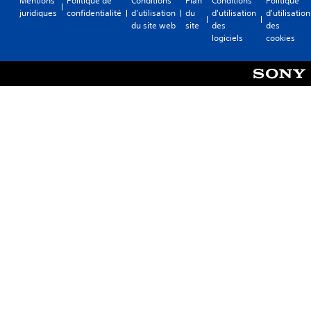
Mentions
Politique de
Conditions
Plan
Conditions
Politique
juridiques
confidentialité
d'utilisation
du
d'utilisation
d'utilisation
du site web
site
des
des
logiciels
cookies