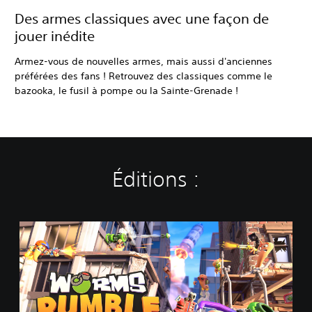
Des armes classiques avec une façon de
jouer inédite
Armez-vous de nouvelles armes, mais aussi d'anciennes
préférées des fans ! Retrouvez des classiques comme le
bazooka, le fusil à pompe ou la Sainte-Grenade !
Éditions :
W
o
r
m
s
R
u