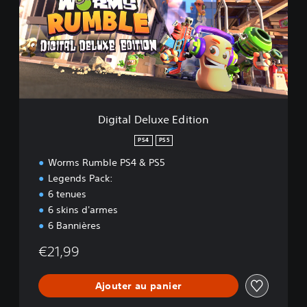
t
a
l
D
e
l
u
x
e
Digital Deluxe Edition
E
d
PS4
PS5
i
Worms Rumble PS4 & PS5
t
i
Legends Pack:
o
6 tenues
n
6 skins d'armes
6 Bannières
€21,99
Ajouter au panier