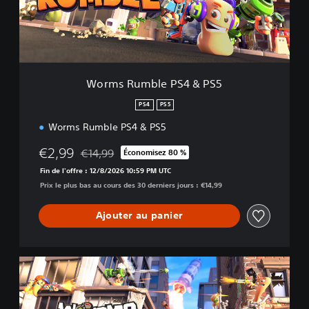
m
b
l
e
P
S
Worms Rumble PS4 & PS5
4
&
PS4
PS5
P
Worms Rumble PS4 & PS5
S
5
€2,99
€14,99
Économisez 80 %
Remise par rapport au prix d'origine de €14,99
Fin de l'offre : 12/8/2026 10:59 PM UTC
Prix le plus bas au cours des 30 derniers jours : €14,99
Ajouter au panier
D
i
g
i