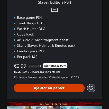
Slayer Edition PS4
P
S
PS4
4
Base game PS4
Tomb Kings DLC
Witch Hunter DLC
Gods Pack
XP, Gold & base fragment boost
Skulls Slayer, Helmet & Emotes pack
Emotes pack 1&2
Pet pack 1&2
€2,99
€29,99
Économisez 90 %
Remise par rapport au prix d'origine de €29,99
Fin de l'offre : 12/8/2026 10:59 PM UTC
Prix le plus bas au cours des 30 derniers jours : €29,99
Ajouter au panier
M