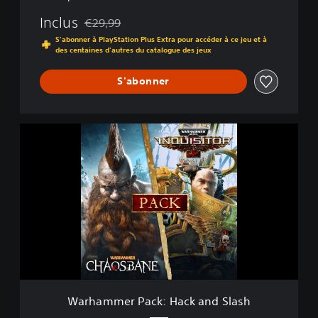
Inclus
€29,99
Remise par rapport au prix d'origine de €29,99
S'abonner à PlayStation Plus Extra pour accéder à ce jeu et à
des centaines d'autres du catalogue des jeux
S'abonner
W
a
r
h
a
m
m
e
r
P
a
c
k
Warhammer Pack: Hack and Slash
: