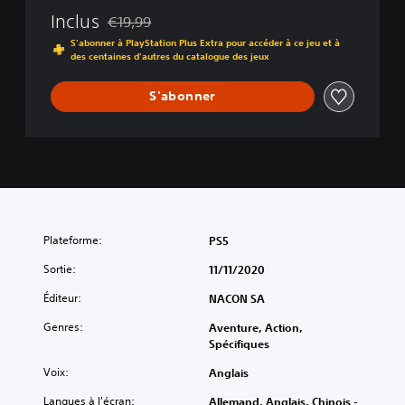
Inclus
€19,99
Remise par rapport au prix d'origine de €19,99
S'abonner à PlayStation Plus Extra pour accéder à ce jeu et à
des centaines d'autres du catalogue des jeux
S'abonner
Plateforme:
PS5
Sortie:
11/11/2020
Éditeur:
NACON SA
Genres:
Aventure, Action,
Spécifiques
Voix:
Anglais
Langues à l'écran:
Allemand, Anglais, Chinois -