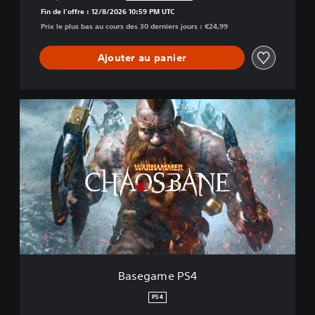
Remise par rapport au prix d'origine de €24,99
Fin de l'offre : 12/8/2026 10:59 PM UTC
Prix le plus bas au cours des 30 derniers jours : €24,99
Ajouter au panier
B
a
s
e
g
a
m
e
P
S
4
Basegame PS4
PS4