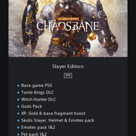
a
y
e
r
E
d
i
t
i
o
n
Slayer Edition
PS5
Base game PS5
Tomb Kings DLC
Witch Hunter DLC
Gods Pack
XP, Gold & base fragment boost
Skulls Slayer, Helmet & Emotes pack
Emotes pack 1&2
Pet pack 1&2