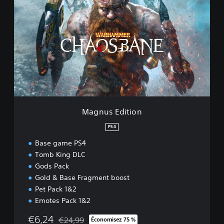
a
g
n
u
s
E
d
i
t
i
o
n
Magnus Edition
PS4
Base game PS4
Tomb King DLC
Gods Pack
Gold & Base Fragment boost
Pet Pack 1&2
Emotes Pack 1&2
€6,24
€24,99
Économisez 75 %