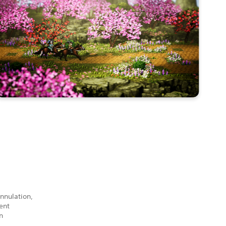
nnulation,
ment
n