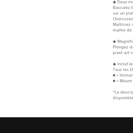
◆ Deux m
Basculez l
sur un pla
Choisissez
Maîtrisez 
maître de 
◆ Magnifi
Plongez da
pixel-art 
◆ Inclut l
Tous les D
■ « Immort
■ « Mount
*La descri
disponible