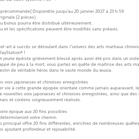
 précommande] Disponible jusqu'au 20 janvier 2027 à 23 h 59
ginale (2 pièces)
u bonus pourra être distribué ultérieurement.
u et les spécifications peuvent être modifiés sans préavis.
el-art à succès se déroulant dans l’univers des arts martiaux chinois
PlayStation® !
n jeune épéiste grièvement blessé après avoir été pris dans un violen
ppé de peu à la mort, vous partez en quête de maîtrise des arts ma
estin de véritable héros dans le vaste monde du wuxia.
s voix japonaises et chinoises enregistrées
er vie à cette grande épopée orientale comme jamais auparavant, le
 nouvelles voix japonaises et chinoises enregistrées, ainsi que des
onais et coréens soigneusement réalisés.
oire épique aux 20 fins possibles
 détermineront votre chemin.
o principal offre 20 fins différentes, enrichies de nombreuses quête
s ajoutant profondeur et rejouabilité.