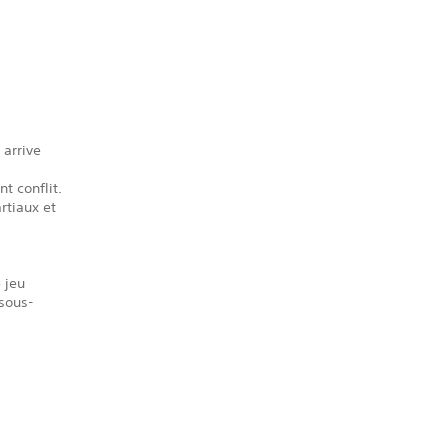
 arrive
t conflit.
rtiaux et
 jeu
 sous-
s