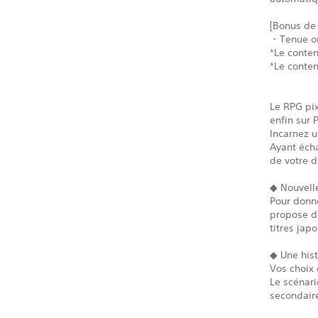
[Bonus de
・Tenue ori
*Le conten
*Le conten
Le RPG pix
enfin sur 
Incarnez u
Ayant écha
de votre d
◆ Nouvelle
Pour donn
propose de
titres jap
◆ Une hist
Vos choix
Le scénari
secondaire