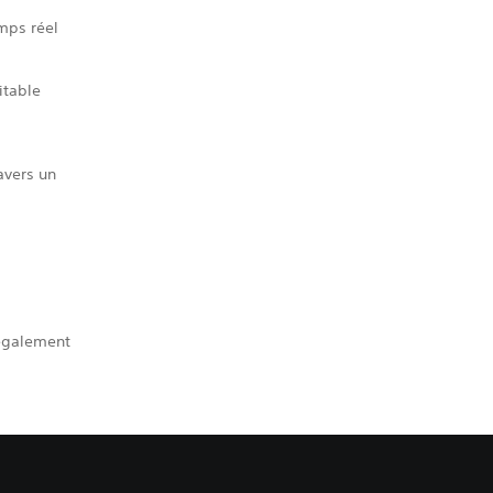
mps réel
itable
avers un
 également