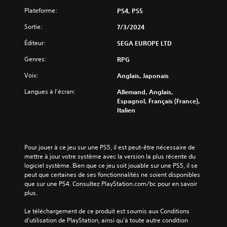
r
e
c
u
Plateforme:
PS4, PS5
l
z
l
r
e
r
é
Sortie:
7/3/2024
l
s
é
s
o
e
d
d
Éditeur:
SEGA EUROPE LTD
n
u
s
e
d
i
Genres:
RPG
t
l
e
r
'
o
Voix:
c
Anglais, Japonais
e
i
u
h
l
n
c
Langues à l'écran:
Allemand, Anglais,
a
a
t
h
Espagnol, Français (France),
q
d
r
Italien
e
u
i
i
s
e
f
g
s
f
u
V
o
i
e
o
Pour jouer à ce jeu sur une PS5, il est peut-être nécessaire de 
r
c
e
u
mettre à jour votre système avec la version la plus récente du 
t
u
t
s
logiciel système. Bien que ce jeu soit jouable sur une PS5, il se 
i
l
l
p
peut que certaines de ses fonctionnalités ne soient disponibles 
e
t
e
o
que sur une PS4. Consultez PlayStation.com/bc pour en savoir 
a
é
s
u
plus.
u
g
p
v
d
l
e
e
Le téléchargement de ce produit est soumis aux Conditions 
i
o
r
z
d'utilisation de PlayStation, ainsi qu'à toute autre condition 
o
b
s
j