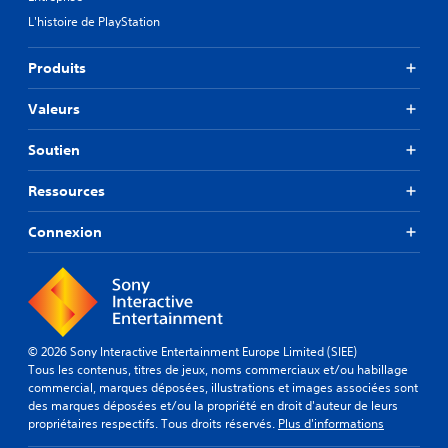
r
é
p
L'histoire de PlayStation
e
d
i
à
é
d
c
f
Produits
e
e
i
m
q
n
e
Valeurs
u
i
n
'
.
t
Soutien
e
s
l
u
R
l
Ressources
r
a
e
l
s
p
Connexion
e
o
p
s
i
e
t
t
l
o
i
u
s
d
c
t
e
h
u
n
© 2026 Sony Interactive Entertainment Europe Limited (SIEE)
e
t
t
Tous les contenus, titres de jeux, noms commerciaux et/ou habillage
s
o
i
commercial, marques déposées, illustrations et images associées sont
o
q
des marques déposées et/ou la propriété en droit d'auteur de leurs
r
u
u
propriétaires respectifs. Tous droits réservés.
Plus d'informations
i
r
e
e