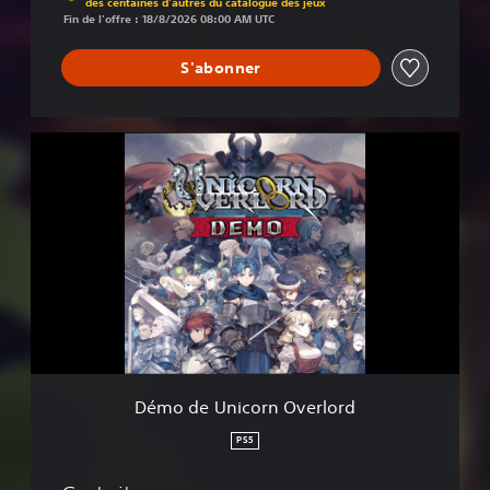
des centaines d'autres du catalogue des jeux
Fin de l'offre : 18/8/2026 08:00 AM UTC
S'abonner
D
é
m
o
d
e
U
n
i
c
o
r
n
Démo de Unicorn Overlord
O
v
PS5
e
r