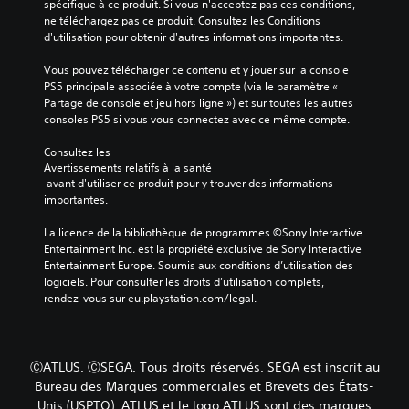
spécifique à ce produit. Si vous n'acceptez pas ces conditions, 
.
a
o
o
ne téléchargez pas ce produit. Consultez les Conditions 
l
n
u
d'utilisation pour obtenir d'autres informations importantes.
e
n
e
A
d
a
r
u
Vous pouvez télécharger ce contenu et y jouer sur la console 
u
g
a
d
PS5 principale associée à votre compte (via le paramètre « 
j
e
u
Partage de console et jeu hors ligne ») et sur toutes les autres 
i
e
s
j
consoles PS5 si vous vous connectez avec ce même compte.
o
u
p
e
e
m
r
u
Consultez les 
n
o
i
e
Avertissements relatifs à la santé
s
n
t
n
 avant d'utiliser ce produit pour y trouver des informations 
é
c
n
o
importantes.
l
i
a
V
e
p
v
La licence de la bibliothèque de programmes ©Sony Interactive 
o
c
a
i
Entertainment Inc. est la propriété exclusive de Sony Interactive 
u
t
u
g
Entertainment Europe. Soumis aux conditions d’utilisation des 
s
i
x
u
logiciels. Pour consulter les droits d’utilisation complets, 
p
o
d
e
rendez-vous sur eu.playstation.com/legal.
o
n
u
r
u
n
j
d
v
a
e
a
e
n
u
n
z
ⒸATLUS. ⒸSEGA. Tous droits réservés. SEGA est inscrit au
t
s
s
d
Bureau des Marques commerciales et Brevets des États-
u
o
l
é
n
Unis (USPTO). ATLUS et le logo ATLUS sont des marques
n
e