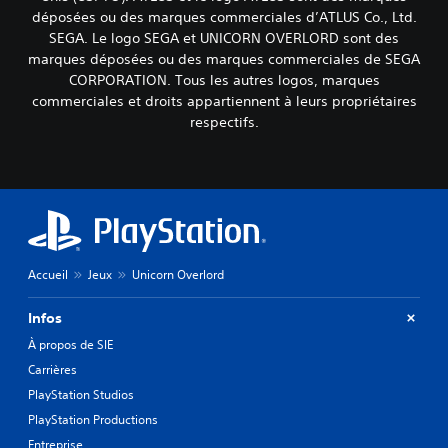
f
a
t
s
déposées ou des marques commerciales d’ATLUS Co., Ltd.
i
u
s
m
SEGA. Le logo SEGA et UNICORN OVERLORD sont des
n
t
o
e
marques déposées ou des marques commerciales de SEGA
i
r
u
n
r
CORPORATION. Tous les autres logos, marques
e
s
u
l
commerciales et droits appartiennent à leurs propriétaires
n
-
s
a
i
respectifs.
t
s
s
v
i
a
o
e
t
n
r
a
r
s
t
u
é
d
i
d
s
e
e
e
.
v
a
d
o
u
i
i
Accueil
Jeux
Unicorn Overlord
d
f
r
i
f
a
o
i
Infos
p
d
c
p
À propos de SIE
e
u
u
m
Carrières
l
y
a
t
e
PlayStation Studios
n
é
r
PlayStation Productions
i
p
r
è
r
Entreprise
a