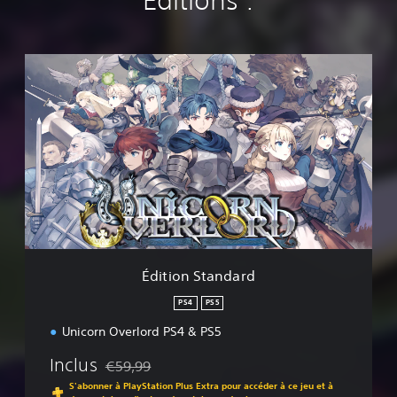
Éditions :
É
d
i
t
i
o
n
S
t
a
n
d
a
Édition Standard
r
d
PS4
PS5
Unicorn Overlord PS4 & PS5
Inclus
€59,99
Remise par rapport au prix d'origine de €59,99
S'abonner à PlayStation Plus Extra pour accéder à ce jeu et à