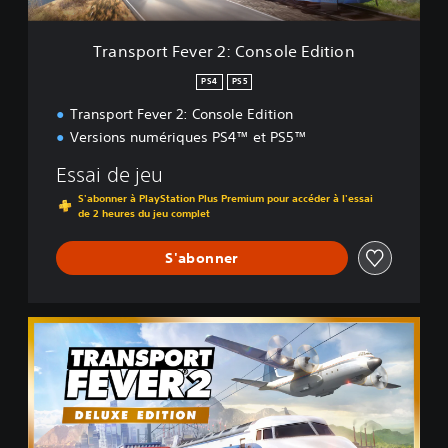
e
v
e
Transport Fever 2: Console Edition
r
2
PS4
PS5
:
Transport Fever 2: Console Edition
C
o
Versions numériques PS4™ et PS5™
n
s
Essai de jeu
o
S'abonner à PlayStation Plus Premium pour accéder à l'essai
l
de 2 heures du jeu complet
e
E
S'abonner
d
i
t
i
D
o
e
n
l
u
x
e
E