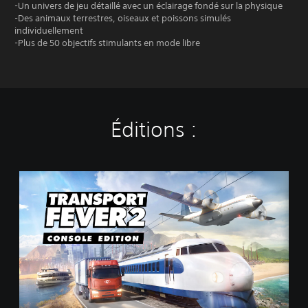
-Un univers de jeu détaillé avec un éclairage fondé sur la physique
-Des animaux terrestres, oiseaux et poissons simulés
individuellement
-Plus de 50 objectifs stimulants en mode libre
Éditions :
T
r
a
n
s
p
o
r
t
F