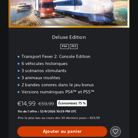
d
i
t
i
o
n
Deluxe Edition
PS4
PS5
Transport Fever 2: Console Edition
6 véhicules historiques
3 scénarios stimulants
3 animaux insolites
2 bandes sonores dans le jeu bonus
Versions numériques PS4™ et PS5™
€14,99
€59,99
Économisez 75 %
Remise par rapport au prix d'origine de €59,99
Fin de l'offre : 12/8/2026 10:59 PM UTC
Prix le plus bas au cours des 30 derniers jours : €59,99
Ajouter au panier