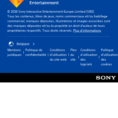
s
u
a
e
o
s
u
c
p
j
© 2026 Sony Interactive Entertainment Europe Limited (SIEE)
t
t
t
o
Tous les contenus, titres de jeux, noms commerciaux et/ou habillage
o
u
i
u
commercial, marques déposées, illustrations et images associées sont
u
r
o
e
des marques déposées et/ou la propriété en droit d'auteur de leurs
r
e
n
z
propriétaires respectifs. Tous droits réservés.
Plus d'informations
d
.
s
,
e
p
v
v
e
Belgique
o
o
r
u
u
Mentions
Politique de
Conditions
Plan
Conditions
Politique
m
s
s
juridiques
confidentialité
d'utilisation
du
d'utilisation
d'utilisation
e
p
.
du site web
site
des
des
t
o
logiciels
cookies
t
u
a
v
n
e
t
z
d
d
e
é
r
s
é
a
g
c
l
t
e
i