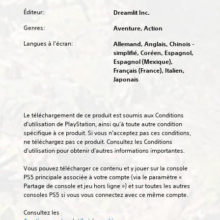
e
u
u
r
t
Éditeur:
r
Dreamlit Inc.
d
e
é
r
t
i
l
s
é
Genres:
Aventure, Action
o
o
s
e
s
u
.
q
n
.
Langues à l'écran:
Allemand, Anglais, Chinois -
t
u
t
simplifié, Coréen, Espagnol,
e
i
é
Espagnol (Mexique),
A
S
s
v
d
Français (France), Italien,
u
l
o
o
e
Japonais
d
e
u
u
m
s
i
s
s
a
c
o
p
n
-
o
e
3
i
t
Le téléchargement de ce produit est soumis aux Conditions 
m
r
è
D
i
d'utilisation de PlayStation, ainsi qu'à toute autre condition 
m
m
r
spécifique à ce produit. Si vous n'acceptez pas ces conditions, 
t
V
a
e
e
ne téléchargez pas ce produit. Consultez les Conditions 
o
r
n
t
à
d'utilisation pour obtenir d'autres informations importantes.
u
e
d
t
f
s
e
s
r
a
Vous pouvez télécharger ce contenu et y jouer sur la console 
p
s
é
o
c
PS5 principale associée à votre compte (via le paramètre « 
o
d
n
p
i
Partage de console et jeu hors ligne ») et sur toutes les autres 
u
u
t
l
u
consoles PS5 si vous vous connectez avec ce même compte.
v
j
d
i
r
e
e
e
t
é
Consultez les 
z
u
r
e