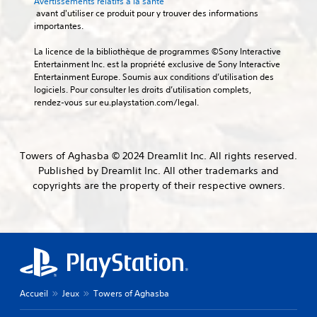
Avertissements relatifs à la santé
s
p
.
e
r
 avant d'utiliser ce produit pour y trouver des informations 
a
L
p
l
importantes.
r
e
r
a
S
a
s
e
l
La licence de la bibliothèque de programmes ©Sony Interactive 
e
m
s
n
e
Entertainment Inc. est la propriété exclusive de Sony Interactive 
é
n
o
d
c
Entertainment Europe. Soumis aux conditions d’utilisation des 
t
s
u
r
t
logiciels. Pour consulter les droits d’utilisation complets, 
r
i
s
e
u
rendez-vous sur eu.playstation.com/legal.
e
-
b
l
r
r
t
e
i
e
l
i
j
.
l
a
t
e
i
Towers of Aghasba © 2024 Dreamlit Inc. All rights reserved.
s
r
u
t
o
Published by Dreamlit Inc. All other trademarks and
C
e
l
é
r
copyrights are the property of their respective owners.
o
s
à
t
r
s
n
o
i
é
o
ù
f
e
g
n
v
o
a
t
l
o
r
u
p
u
a
t
d
r
s
b
v
i
é
l
l
o
i
s
'
Accueil
Jeux
Towers of Aghasba
e
d
s
e
a
d
e
u
n
v