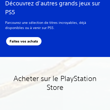
Découvrez d'autres grands jeux sur
PS5
Parcourez une sélection de titres incroyables, déjà
disponibles ou à venir sur PS5.
Faites vos achats
T
C
S
R
S
e
o
o
e
a
Acheter sur le PlayStation
x
m
u
c
u
Store
t
m
s
o
v
e
a
-
n
e
é
n
t
f
g
p
d
i
i
a
u
e
t
g
r