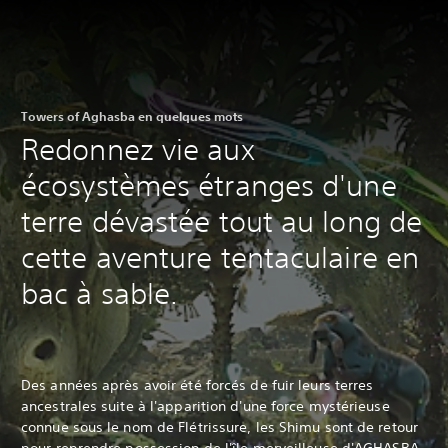
Towers of Aghasba en quelques mots
Redonnez vie aux
écosystèmes étranges d'une
terre dévastée tout au long de
cette aventure tentaculaire en
bac à sable.
Des années après avoir été forcés de fuir leurs terres
ancestrales suite à l'apparition d'une force mystérieuse
connue sous le nom de Flétrissure, les Shimu sont de retour
pour reprendre possession de l'île merveilleuse d'AGHASBA.