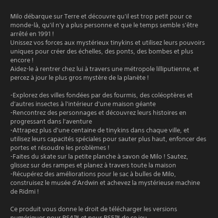
Milo débarque sur Terre et découvre qu'il est trop petit pour ce
monde-là, qu'il n'y a plus personne et que le temps semble s'être
arrêté en 1991 !
Unissez vos forces aux mystérieux tinykins et utilisez leurs pouvoirs
uniques pour créer des échelles, des ponts, des bombes et plus
encore !
Aidez-le à rentrer chez lui à travers une métropole lilliputienne, et
percez à jour le plus gros mystère de la planète !
-Explorez des villes fondées par des fourmis, des coléoptères et
d'autres insectes à l'intérieur d'une maison géante
-Rencontrez des personnages et découvrez leurs histoires en
progressant dans l'aventure
-Attrapez plus d'une centaine de tinykins dans chaque ville, et
utilisez leurs capacités spéciales pour sauter plus haut, enfoncer des
portes et résoudre les problèmes !
-Faites du skate sur la petite planche à savon de Milo ! Sautez,
glissez sur des rampes et planez à travers toute la maison
-Récupérez des améliorations pour le sac à bulles de Milo,
construisez le musée d'Ardwin et achevez la mystérieuse machine
de Ridmi !
Ce produit vous donne le droit de télécharger les versions
numériques pour PS4™ et pour PS5™ de ce jeu.