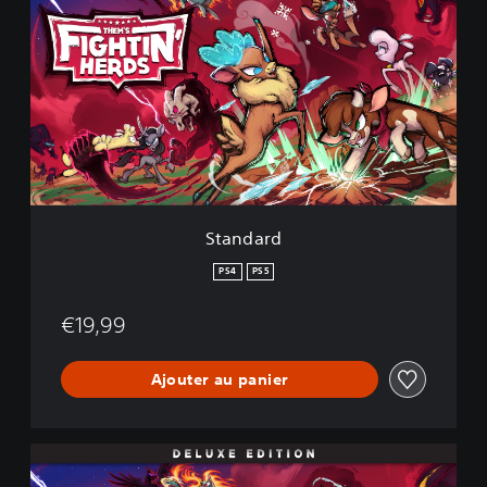
a
n
d
a
r
d
Standard
PS4
PS5
€19,99
Ajouter au panier
D
e