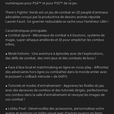
numériques pour PS4™ et pour PS5™ de ce jeu.
Them's Fightin' Herds est un jeu de combat en 2D peuplé d'animaux
adorables conçus par la productrice de dessins animés réputée
Lauren Faust. Un guerrier redoutable se cache sous l'extérieur câlin !
Caractéristiques principales
● Combat épuré - Mécanique de combat à 4 boutons, système de
magie, super-attaque améliorée et JD pour empêcher les combos
infinis.
● Mode histoire - Une aventure à épisodes avec de l'explorations,
des défis de combat, des mini-jeux et des combats de boss !
● Face à face local et matchmaking en ligne en cross-play - Affrontez
des adversaires hors ligne ou combattez dans le monde entier avec
le puissant « rollback netcode » de GGPO.
● Tutoriels et modes d'entraînement - Apprenez les ficelles du jeu
avec des épreuves de combos et des tutoriels dirigés, perfectionnez
vos combos dans la salle d'entraînement et revoyez les images de
vos combat !
● Lobby Pixel - Déverrouillez des accessoires, personnalisez votre
avatar et explorez un lobby visuel avec d'autres joueurs en ligne.