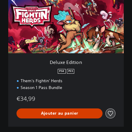
l
u
x
e
E
d
i
t
i
o
n
Deluxe Edition
PS4
PS5
Them's Fightin' Herds
Season 1 Pass Bundle
€34,99
Ajouter au panier