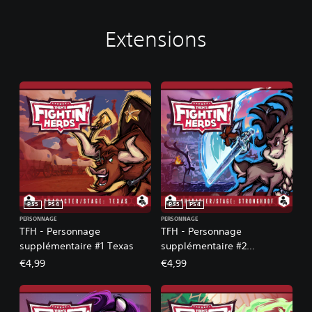
Extensions
PS5
PS4
PS5
PS4
PERSONNAGE
PERSONNAGE
TFH - Personnage
TFH - Personnage
supplémentaire #1 Texas
supplémentaire #2
Stronghoof
€4,99
€4,99