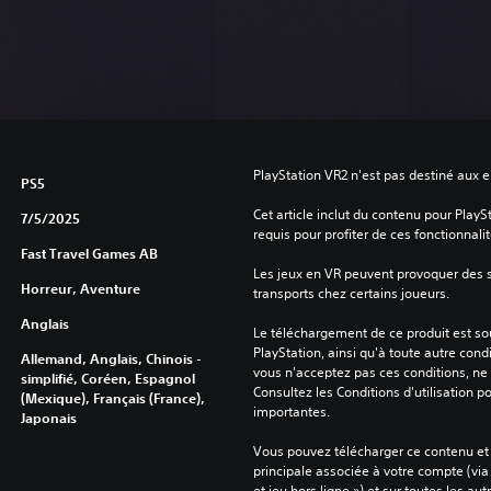
PlayStation VR2 n'est pas destiné aux 
PS5
Cet article inclut du contenu pour PlayS
7/5/2025
requis pour profiter de ces fonctionnalit
Fast Travel Games AB
Les jeux en VR peuvent provoquer des
Horreur, Aventure
transports chez certains joueurs.
Anglais
Le téléchargement de ce produit est sou
PlayStation, ainsi qu'à toute autre condi
Allemand, Anglais, Chinois -
vous n'acceptez pas ces conditions, ne 
simplifié, Coréen, Espagnol
Consultez les Conditions d'utilisation p
(Mexique), Français (France),
importantes.
Japonais
Vous pouvez télécharger ce contenu et y
principale associée à votre compte (via
et jeu hors ligne ») et sur toutes les au