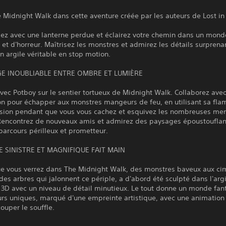
 Midnight Walk dans cette aventure créée par les auteurs de Lost i
ez avec une lanterne perdue et éclairez votre chemin dans un mond
 et d'horreur. Maîtrisez les monstres et admirez les détails surprena
 argile véritable en stop motion.
E INOUBLIABLE ENTRE OMBRE ET LUMIÈRE
ec Potboy sur le sentier tortueux de Midnight Walk. Collaborez avec
 pour échapper aux monstres mangeurs de feu, en utilisant sa fl
ersion pendant que vous vous cachez et esquivez les nombreuses me
Rencontrez de nouveaux amis et admirez des paysages époustouflan
parcours périlleux et prometteur.
 SINISTRE ET MAGNIFIQUE FAIT MAIN
ue vous verrez dans The Midnight Walk, des monstres baveux aux ci
des arbres qui jalonnent ce périple, a d'abord été sculpté dans l'argi
 3D avec un niveau de détail minutieux. Le tout donne un monde fan
urs uniques, marqué d'une empreinte artistique, avec une animation
ouper le souffle.