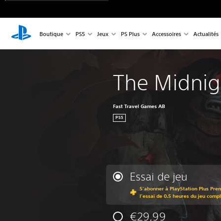
Boutique
PS5
Jeux
PS Plus
Accessoires
Actualités
The Midnig
Fast Travel Games AB
PS5
Essai de jeu
S'abonner à PlayStation Plus Pre
l'essai de 0.5 heures du jeu comp
€29,99