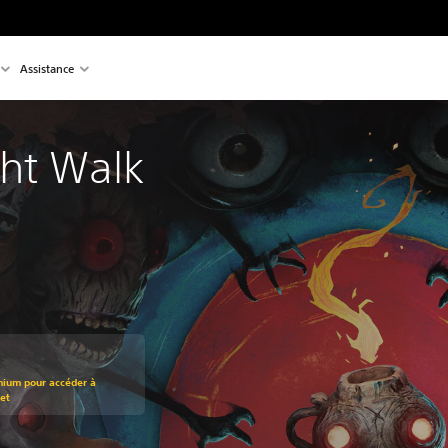
Assistance
ht Walk
mium pour accéder à
let