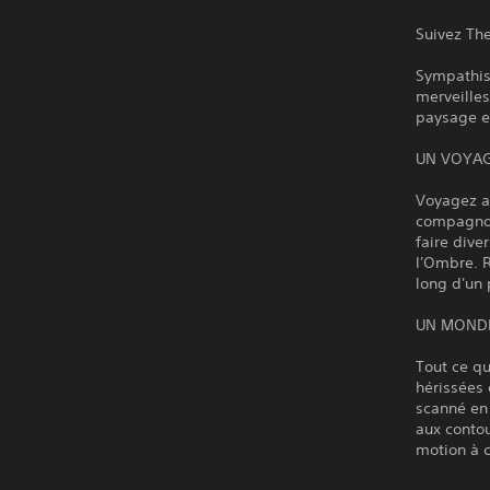
Suivez The
Sympathis
merveilles
paysage en
UN VOYAG
Voyagez av
compagnon
faire div
l'Ombre. 
long d'un 
UN MONDE
Tout ce q
hérissées 
scanné en
aux conto
motion à c