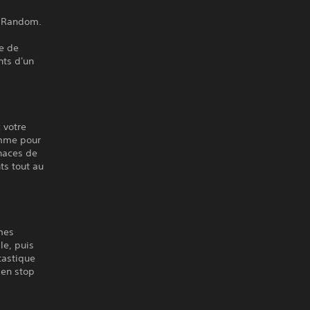
n Random.
e de
nts d'un
 votre
amme pour
naces de
ts tout au
mes
le, puis
tastique
 en stop