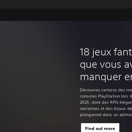
‎18 jeux fan
que vous a
manquer e
Découvrez certains des mei
consoles PlayStation lors 
2025, dont des RPG élégan
narratives et des bijoux 
plongeront dans un abîme 
Find out more