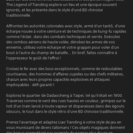
The Legend of Tianding explore un lieu et une époque souvent
ignorés, et les présente dans le style d'und BD chinoise
traditionnelle.
Affrontez les autorités coloniales avec style, armé d'un tantô, d'une
écharpe nouée à votre ceinture et de techniques de kung-fu rapides
comme l'éclair, dans des combats techniques et serrés. Exécutez
des combos aériens de haute volée, dérobez les armes de vos
ennemis, utilisez votre écharpe et votre grappin pour voler d'un
bout à l'autre du champ de bataille... En bref, faites connaître à
l'oppresseur le goût de l'effroi !
Croisez le fer avec des boss exceptionnels, comme de redoutables
courtisanes, des hommes d'affaires cupides ou des chefs militaires,
chacun avec leurs propres capacités explosives et attaques
impitoyables : défi garanti !
Explorez le quartier de Dadaocheng à Taipei, tel qu'il était en 1900.
Traversez comme le vent des rues hautes en couleur, grimpez sur le
toit d'un train lancé à toute vapeur et disparaissez dans des égouts
obscurs, le tout dans le style rétro d'une BD chinoise traditionnelle.
Prenez l'avantage et adaptez Liao Tianding à votre style de jeu en
vous munissant de divers talismans ! Ces objets magiques donnent
des bonus permettant par exemple de gagner plus de vie en