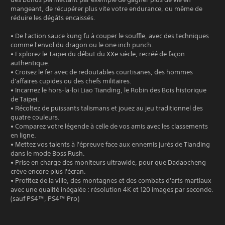
mangeant, de récupérer plus vite votre endurance, ou même de
réduire les dégâts encaissés.
• De l'action sauce kung fu à couper le souffle, avec des techniques
comme l'envol du dragon ou le one inch punch.
• Explorez le Taipei du début du XXe siècle, recréé de façon
authentique.
• Croisez le fer avec de redoutables courtisanes, des hommes
d'affaires cupides ou des chefs militaires.
• Incarnez le hors-la-loi Liao Tianding, le Robin des Bois historique
de Taipei.
• Récoltez de puissants talismans et jouez au jeu traditionnel des
quatre couleurs.
• Comparez votre légende à celle de vos amis avec les classements
en ligne.
• Mettez vos talents à l'épreuve face aux ennemis jurés de Tianding
dans le mode Boss Rush.
• Prise en charge des moniteurs ultrawide, pour que Dadaocheng
crève encore plus l'écran.
• Profitez de la ville, des montagnes et des combats d'arts martiaux
avec une qualité inégalée : résolution 4K et 120 images par seconde.
(sauf PS4™, PS4™ Pro)