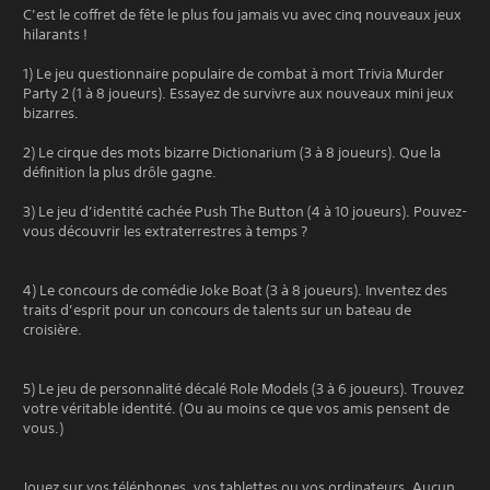
C’est le coffret de fête le plus fou jamais vu avec cinq nouveaux jeux
hilarants !
1) Le jeu questionnaire populaire de combat à mort Trivia Murder
Party 2 (1 à 8 joueurs). Essayez de survivre aux nouveaux mini jeux
bizarres.
2) Le cirque des mots bizarre Dictionarium (3 à 8 joueurs). Que la
définition la plus drôle gagne.
3) Le jeu d’identité cachée Push The Button (4 à 10 joueurs). Pouvez-
vous découvrir les extraterrestres à temps ?
4) Le concours de comédie Joke Boat (3 à 8 joueurs). Inventez des
traits d’esprit pour un concours de talents sur un bateau de
croisière.
5) Le jeu de personnalité décalé Role Models (3 à 6 joueurs). Trouvez
votre véritable identité. (Ou au moins ce que vos amis pensent de
vous.)
Jouez sur vos téléphones, vos tablettes ou vos ordinateurs. Aucun