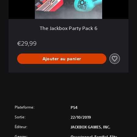
o
x
P
a
r
The Jackbox Party Pack 6
t
y
P
€29,99
a
c
Ajouter au panier
k
6
Plateforme:
PS4
Sortie:
22/10/2019
Éditeur:
JACKBOX GAMES, INC.
Genres:
Occasionnel, Familial, Fête