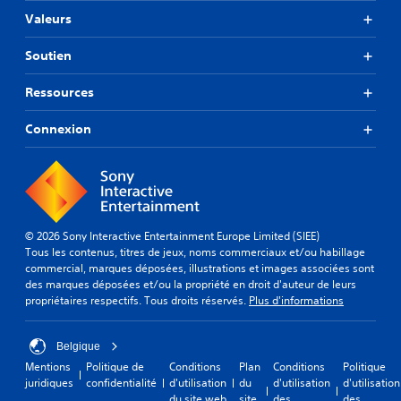
Valeurs
Soutien
Ressources
Connexion
© 2026 Sony Interactive Entertainment Europe Limited (SIEE)
Tous les contenus, titres de jeux, noms commerciaux et/ou habillage
commercial, marques déposées, illustrations et images associées sont
des marques déposées et/ou la propriété en droit d'auteur de leurs
propriétaires respectifs. Tous droits réservés.
Plus d'informations
Belgique
Mentions
Politique de
Conditions
Plan
Conditions
Politique
juridiques
confidentialité
d'utilisation
du
d'utilisation
d'utilisation
du site web
site
des
des