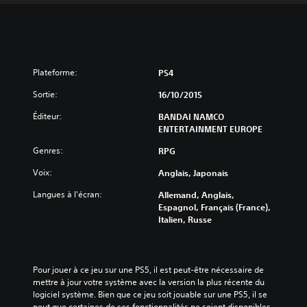
Plateforme:
PS4
Sortie:
16/10/2015
Éditeur:
BANDAI NAMCO
ENTERTAINMENT EUROPE
Genres:
RPG
Voix:
Anglais, Japonais
Langues à l'écran:
Allemand, Anglais,
Espagnol, Français (France),
Italien, Russe
Pour jouer à ce jeu sur une PS5, il est peut-être nécessaire de 
mettre à jour votre système avec la version la plus récente du 
logiciel système. Bien que ce jeu soit jouable sur une PS5, il se 
peut que certaines de ses fonctionnalités ne soient disponibles 