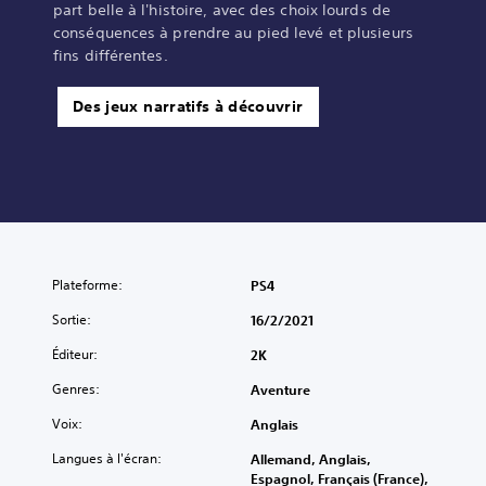
part belle à l'histoire, avec des choix lourds de
conséquences à prendre au pied levé et plusieurs
fins différentes.
Des jeux narratifs à découvrir
Plateforme:
PS4
Sortie:
16/2/2021
Éditeur:
2K
Genres:
Aventure
Voix:
Anglais
Langues à l'écran:
Allemand, Anglais,
Espagnol, Français (France),