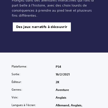
Plongez dans des aventures interactives qui font la
part belle à l'histoire, avec des choix lourds de
conséquences à prendre au pied levé et plusieurs
fins différentes.
Des jeux narratifs à découvrir
Plateforme:
PS4
Sortie:
16/2/2021
Éditeur:
2K
Genres:
Aventure
Voix:
Anglais
Langues à l'écran:
Allemand, Anglais,