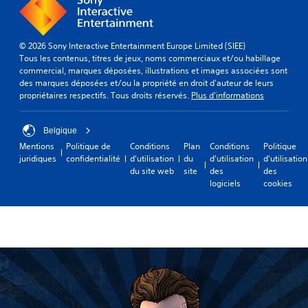
© 2026 Sony Interactive Entertainment Europe Limited (SIEE)
Tous les contenus, titres de jeux, noms commerciaux et/ou habillage
commercial, marques déposées, illustrations et images associées sont
des marques déposées et/ou la propriété en droit d'auteur de leurs
propriétaires respectifs. Tous droits réservés.
Plus d'informations
Belgique
Mentions
Politique de
Conditions
Plan
Conditions
Politique
juridiques
confidentialité
d'utilisation
du
d'utilisation
d'utilisation
du site web
site
des
des
logiciels
cookies