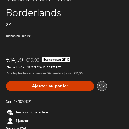
Borderlands
2K
Disponible sur
PS4
€14,99
€19,99
Économisez 25 %
Remise par rapport au prix d'origine de €19,99
Fin de l'offre : 12/8/2026 10:59 PM UTC
Prix le plus bas au cours des 30 derniers jours : €19,99
Ajouter au panier
Sorti 17/02/2021
Jeu hors ligne activé
1 joueur
Version PS4