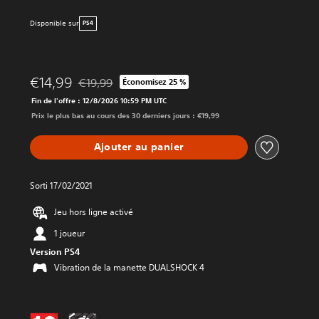
Disponible sur
PS4
€14,99
€19,99
Économisez 25 %
Remise par rapport au prix d'origine de €19,99
Fin de l'offre : 12/8/2026 10:59 PM UTC
Prix le plus bas au cours des 30 derniers jours : €19,99
Ajouter au panier
Sorti 17/02/2021
Jeu hors ligne activé
1 joueur
Version PS4
Vibration de la manette DUALSHOCK 4