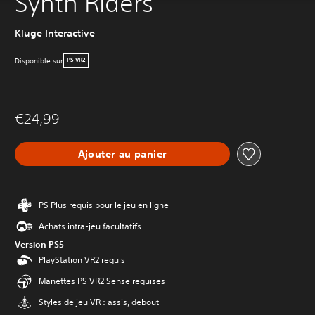
Synth Riders
Kluge Interactive
Disponible sur
PS VR2
€24,99
Ajouter au panier
PS Plus requis pour le jeu en ligne
Achats intra-jeu facultatifs
Version PS5
PlayStation VR2 requis
Manettes PS VR2 Sense requises
Styles de jeu VR : assis, debout