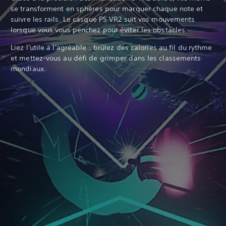
se transforment en sphères pour marquer chaque note et
suivre les rails. Le casque PS VR2 suit vos mouvements
lorsque vous vous penchez pour éviter les obstacles. ‎
Liez l'utile à l'agréable : brûlez des calories au fil du rythme
et mettez-vous au défi de grimper dans les classements
mondiaux.