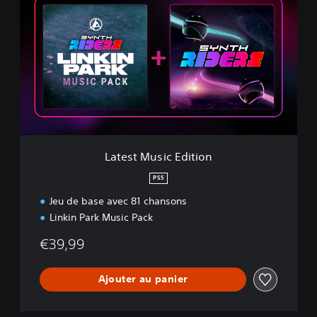
t
e
s
t
M
u
s
i
c
E
d
Latest Music Edition
i
t
PS5
i
Jeu de base avec 81 chansons
o
n
Linkin Park Music Pack
€39,99
Ajouter au panier