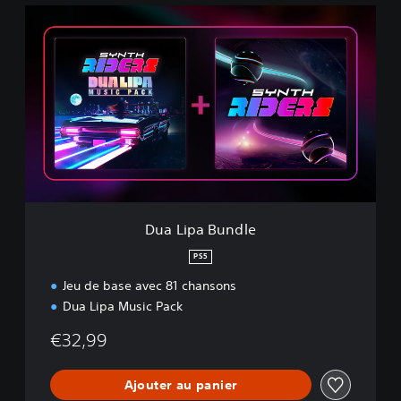
D
u
a
L
i
p
a
B
u
n
d
l
e
Dua Lipa Bundle
PS5
Jeu de base avec 81 chansons
Dua Lipa Music Pack
€32,99
Ajouter au panier