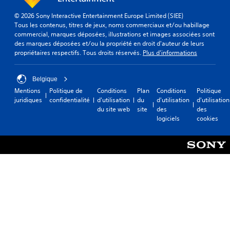
© 2026 Sony Interactive Entertainment Europe Limited (SIEE)
Tous les contenus, titres de jeux, noms commerciaux et/ou habillage
commercial, marques déposées, illustrations et images associées sont
des marques déposées et/ou la propriété en droit d'auteur de leurs
propriétaires respectifs. Tous droits réservés.
Plus d'informations
Belgique
Mentions
Politique de
Conditions
Plan
Conditions
Politique
juridiques
confidentialité
d'utilisation
du
d'utilisation
d'utilisation
du site web
site
des
des
logiciels
cookies