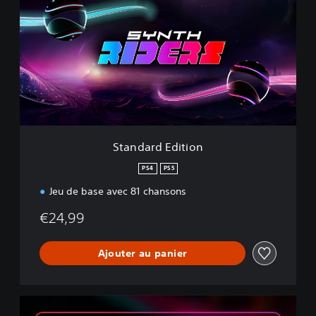
a
n
d
a
r
d
E
d
i
t
i
Standard Edition
o
n
PS4
PS5
Jeu de base avec 81 chansons
€24,99
Ajouter au panier
L
a