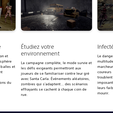
e
Étudiez votre
Infect
environnement
ion et
Le danger
osphère
multitude
La campagne complète, le mode survie et
 balles et
marcheurs
les défis exigeants permettront aux
nt
coureurs 
joueurs de se familiariser contre leur gré
troublent
avec Santa Carla. Événements aléatoires,
ions du
imposants
zombies qui s'adaptent... des scénarios
leurs fai
effrayants se cachent à chaque coin de
mourir.
rue.