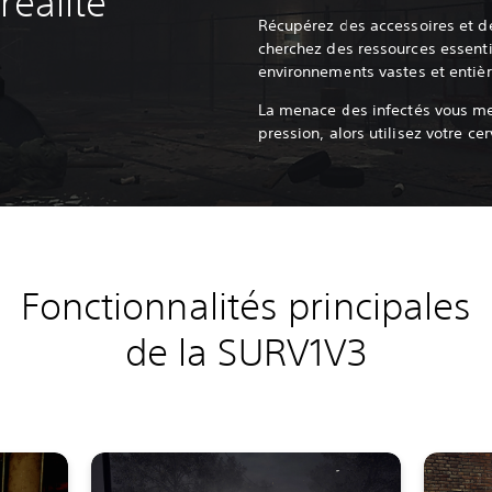
réalité
Récupérez des accessoires et d
cherchez des ressources essenti
environnements vastes et entiè
La menace des infectés vous m
pression, alors utilisez votre ce
Fonctionnalités principales
de la SURV1V3