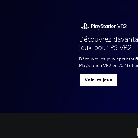
Découvrez davantag
jeux pour PS VR2
Découvre les jeux époustouf
PlayStation VR2 en 2023 et a
Voir les jeux
T
C
J
J
D
e
o
o
o
i