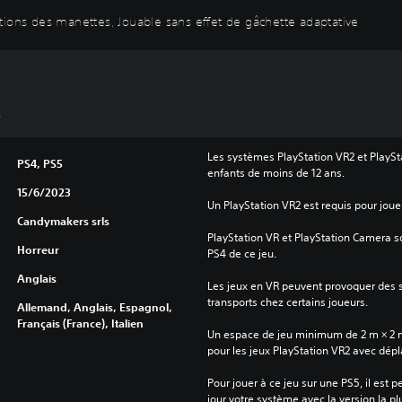
tions des manettes, Jouable sans effet de gâchette adaptative
s
Les systèmes PlayStation VR2 et PlaySt
PS4, PS5
enfants de moins de 12 ans.
15/6/2023
Un PlayStation VR2 est requis pour jouer
Candymakers srls
PlayStation VR et PlayStation Camera son
Horreur
PS4 de ce jeu.
Anglais
Les jeux en VR peuvent provoquer des
transports chez certains joueurs.
Allemand, Anglais, Espagnol,
Français (France), Italien
Un espace de jeu minimum de 2 m × 2 m (6
pour les jeux PlayStation VR2 avec dép
Pour jouer à ce jeu sur une PS5, il est 
jour votre système avec la version la pl