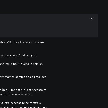
ation VR ne sont pas destinés aux 
 à la version PS5 de ce jeu.
t requis pour jouer à la version 
 symptômes semblables au mal des 
 ft 7 in × 6 ft 7 in) est nécessaire 
lacements dans la pièce.
peut-être nécessaire de mettre à 
us récente du logiciel système. Bien 