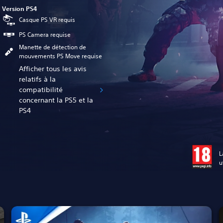
Version PS4
Casque PS VR requis
PS Camera requise
Manette de détection de
mouvements PS Move requise
Afficher tous les avis
relatifs à la
compatibilité
concernant la PS5 et la
PS4
L
u