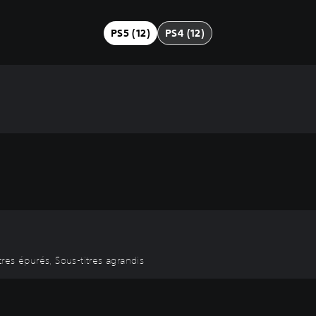
PS5 (12)
PS4 (12)
itres épurés, Sous-titres agrandis