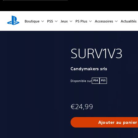
Boutique
PS5
Jeux
PS Plus
Accessoires
Actualités
SURV1V3
Candymakers srls
Disponible sur
PS4
PS5
€24,99
Ajouter au panier