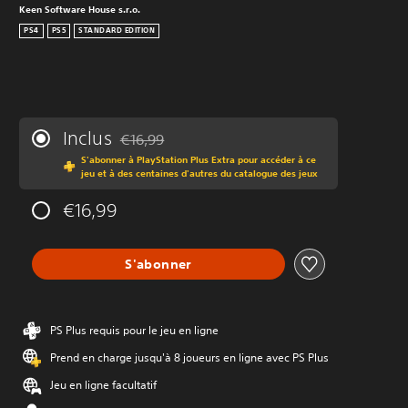
Keen Software House s.r.o.
PS4
PS5
STANDARD EDITION
Inclus
€16,99
Remise par rapport au prix d'origine de €16,99
S'abonner à PlayStation Plus Extra pour accéder à ce
jeu et à des centaines d'autres du catalogue des jeux
€16,99
S'abonner
PS Plus requis pour le jeu en ligne
Prend en charge jusqu'à 8 joueurs en ligne avec PS Plus
Jeu en ligne facultatif