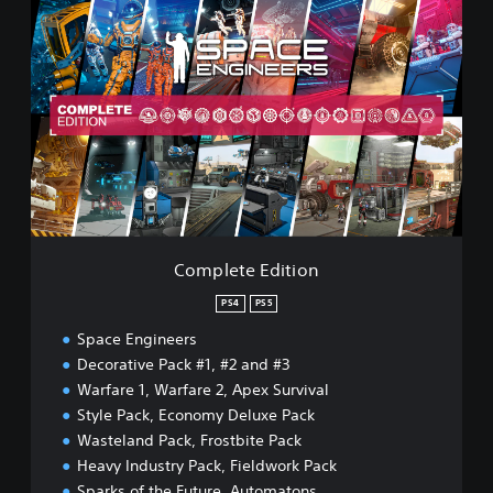
C
o
m
p
l
e
t
e
E
d
i
t
i
Complete Edition
o
n
PS4
PS5
Space Engineers
Decorative Pack #1, #2 and #3
Warfare 1, Warfare 2, Apex Survival
Style Pack, Economy Deluxe Pack
Wasteland Pack, Frostbite Pack
Heavy Industry Pack, Fieldwork Pack
Sparks of the Future, Automatons