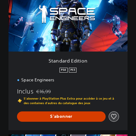
n
d
a
r
d
E
d
i
t
i
Standard Edition
o
n
PS4
PS5
Space Engineers
Inclus
€16,99
Remise par rapport au prix d'origine de €16,99
S'abonner à PlayStation Plus Extra pour accéder à ce jeu et à
des centaines d'autres du catalogue des jeux
S'abonner