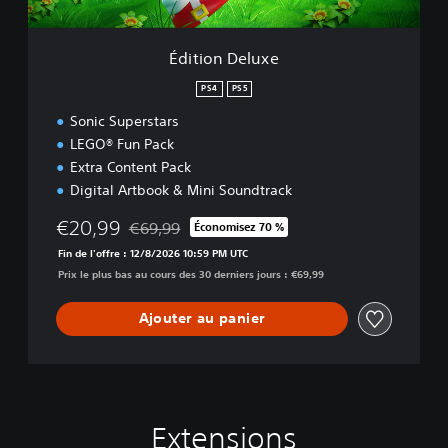
u
x
e
Édition Deluxe
PS4
PS5
Sonic Superstars
LEGO® Fun Pack
Extra Content Pack
Digital Artbook & Mini Soundtrack
€20,99
€69,99
Économisez 70 %
Remise par rapport au prix d'origine de €69,99
Fin de l'offre : 12/8/2026 10:59 PM UTC
Prix le plus bas au cours des 30 derniers jours : €69,99
Ajouter au panier
Extensions