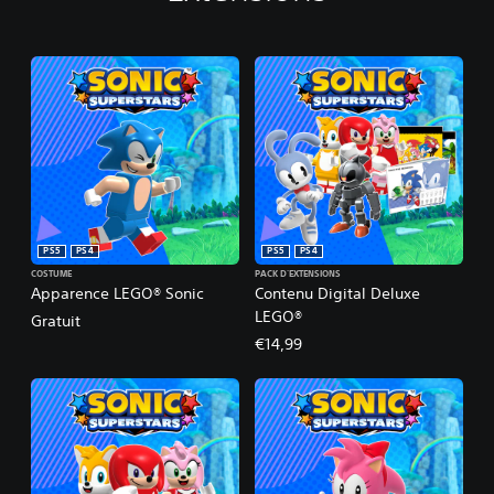
PS5
PS4
PS5
PS4
COSTUME
PACK D'EXTENSIONS
Apparence LEGO® Sonic
Contenu Digital Deluxe
LEGO®
Gratuit
€14,99