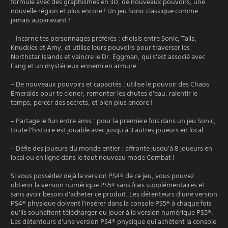
formule avec des graphismes en 3D, de nouveaux pouvoirs, une
nouvelle région et plus encore ! Un jeu Sonic classique comme
jamais auparavant !
– Incarne tes personnages préférés : choisis entre Sonic, Tails,
Knuckles et Amy, et utilise leurs pouvoirs pour traverser les
Northstar Islands et vaincre le Dr. Eggman, qui s'est associé avec
Fang et un mystérieux ennemi en armure.
– De nouveaux pouvoirs et capacités : utilise le pouvoir des Chaos
Emeralds pour te cloner, remonter les chutes d'eau, ralentir le
temps, percer des secrets, et bien plus encore !
– Partage le fun entre amis : pour la première fois dans un jeu Sonic,
toute l'histoire est jouable avec jusqu'à 3 autres joueurs en local.
– Défie des joueurs du monde entier : affronte jusqu'à 8 joueurs en
local ou en ligne dans le tout nouveau mode Combat !
Si vous possédez déjà la version PS4® de ce jeu, vous pouvez
obtenir la version numérique PS5® sans frais supplémentaires et
sans avoir besoin d'acheter ce produit. Les détenteurs d'une version
PS4® physique doivent l'insérer dans la console PS5® à chaque fois
qu'ils souhaitent télécharger ou jouer à la version numérique PS5®.
Les détenteurs d'une version PS4® physique qui achètent la console