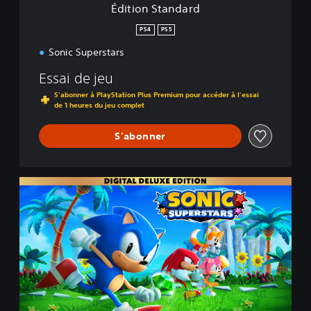
Édition Standard
r
d
PS4
PS5
Sonic Superstars
Essai de jeu
S'abonner à PlayStation Plus Premium pour accéder à l'essai
de 1 heures du jeu complet
S'abonner
É
d
i
t
i
o
n
D
e
l