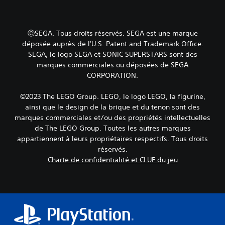
e
s
u
r
r
v
s
e
l
o
d
l
a
u
'
ⒸSEGA. Tous droits réservés. SEGA est une marque
l
l
s
a
déposée auprès de l'U.S. Patent and Trademark Office.
e
e
s
c
SEGA, le logo SEGA et SONIC SUPERSTARS sont des
s
c
o
t
marques commerciales ou déposées de SEGA
t
L
n
i
CORPORATION.
u
e
t
o
r
s
p
n
e
i
r
s
©2023 The LEGO Group. LEGO, le logo LEGO, la figurine,
.
n
o
s
ainsi que le design de la brique et du tenon sont des
f
p
p
marques commerciales et/ou des propriétés intellectuelles
o
o
é
T
de The LEGO Group. Toutes les autres marques
r
s
c
e
appartiennent à leurs propriétaires respectifs. Tous droits
m
é
i
x
réservés.
a
e
f
t
t
s
i
Charte de confidentialité et CLUF du jeu
e
i
.
q
o
a
u
n
e
g
J
s
s
r
o
v
.
a
u
i
n
a
s