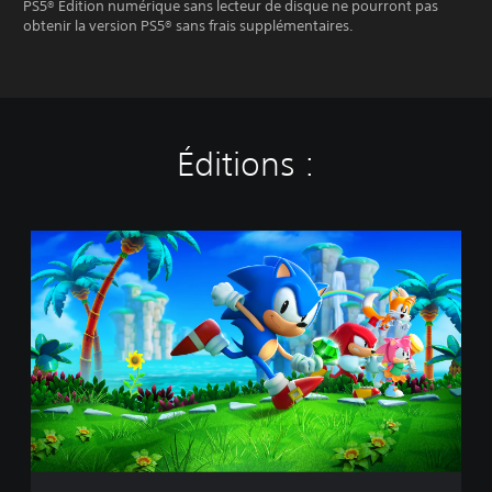
PS5® Édition numérique sans lecteur de disque ne pourront pas
obtenir la version PS5® sans frais supplémentaires.
Éditions :
É
d
i
t
i
o
n
S
t
a
n
d
a