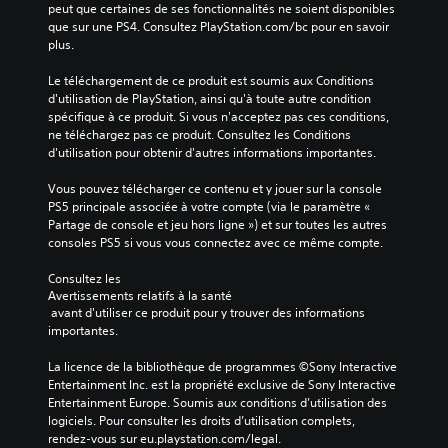
a
p
t
peut que certaines de ses fonctionnalités ne soient disponibles 
r
u
r
a
que sur une PS4. Consultez PlayStation.com/bc pour en savoir 
i
d
é
n
plus.
o
i
s
t
d
o
e
d
Le téléchargement de ce produit est soumis aux Conditions 
e
.
n
'
d'utilisation de PlayStation, ainsi qu'à toute autre condition 
d
t
i
spécifique à ce produit. Si vous n'acceptez pas ces conditions, 
o
é
n
ne téléchargez pas ce produit. Consultez les Conditions 
n
A
d
v
d'utilisation pour obtenir d'autres informations importantes.
n
u
e
e
é
t
m
r
Vous pouvez télécharger ce contenu et y jouer sur la console 
e
r
a
s
PS5 principale associée à votre compte (via le paramètre « 
o
e
n
e
Partage de console et jeu hors ligne ») et sur toutes les autres 
u
s
i
r
consoles PS5 si vous vous connectez avec ce même compte.
u
è
o
l
n
r
e
p
Consultez les 
i
e
s
Avertissements relatifs à la santé
q
t
à
 avant d'utiliser ce produit pour y trouver des informations 
j
u
i
f
importantes.
o
e
o
a
y
m
n
c
La licence de la bibliothèque de programmes ©Sony Interactive 
s
e
s
i
Entertainment Inc. est la propriété exclusive de Sony Interactive 
t
n
v
l
Entertainment Europe. Soumis aux conditions d’utilisation des 
i
t
i
i
logiciels. Pour consulter les droits d’utilisation complets, 
c
l
t
s
rendez-vous sur eu.playstation.com/legal.
k
o