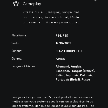
B
f
r
Gameplay
t
f
a
a
i
i
s
l
Vitesse du jeu (Basique), Rappel des
v
c
e
i
commandes, Rappels tutoriel, Mode
e
h
n
q
r
Entraînement, Mise en pause du jeu
a
t
u
l
g
i
e
e
e
r
)
s
Plateforme:
t
PS4, PS5
l
o
ê
D
e
Sortie:
n
17/10/2023
t
e
j
d
e
s
e
Éditeur:
SEGA EUROPE LTD
e
h
o
u
c
a
p
p
Genres:
Action
h
u
t
e
a
t
Langues à l'écran:
i
Allemand, Anglais,
n
q
e
o
Espagnol, Français (France),
d
u
(
n
Italien, Japonais, Polonais,
a
e
H
s
Portugais (Brésil), Russe
n
s
U
p
t
o
D
e
u
r
)
r
n
t
e
m
Pour jouer à ce jeu sur une PS5, il est peut-être nécessaire de 
e
i
s
e
mettre à jour votre système avec la version la plus récente du 
p
e
t
t
logiciel système. Bien que ce jeu soit jouable sur une PS5, il se 
é