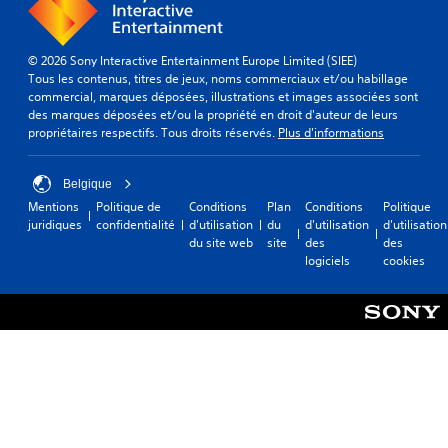
© 2026 Sony Interactive Entertainment Europe Limited (SIEE)
Tous les contenus, titres de jeux, noms commerciaux et/ou habillage
commercial, marques déposées, illustrations et images associées sont
des marques déposées et/ou la propriété en droit d'auteur de leurs
propriétaires respectifs. Tous droits réservés.
Plus d'informations
Belgique
Mentions
Politique de
Conditions
Plan
Conditions
Politique
juridiques
confidentialité
d'utilisation
du
d'utilisation
d'utilisation
du site web
site
des
des
logiciels
cookies