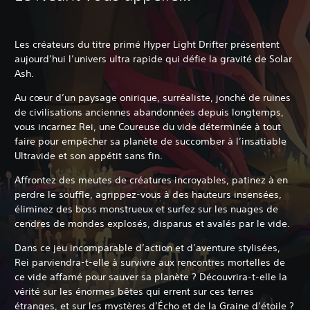
Les créateurs du titre primé Hyper Light Drifter présentent
aujourd’hui l’univers ultra rapide qui défie la gravité de Solar
Ash.
Au cœur d’un paysage onirique, surréaliste, jonché de ruines
de civilisations anciennes abandonnées depuis longtemps,
vous incarnez Rei, une Coureuse du vide déterminée à tout
faire pour empêcher sa planète de succomber à l’insatiable
Ultravide et son appétit sans fin.
Affrontez des meutes de créatures incroyables, patinez à en
perdre le souffle, agrippez-vous à des hauteurs insensées,
éliminez des boss monstrueux et surfez sur les nuages de
cendres de mondes explosés, disparus et avalés par le vide.
Dans ce jeu incomparable d’action et d’aventure stylisées,
Rei parviendra-t-elle à survivre aux rencontres mortelles de
ce vide affamé pour sauver sa planète ? Découvrira-t-elle la
vérité sur les énormes bêtes qui errent sur ces terres
étranges, et sur les mystères d’Écho et de la Graine d’étoile ?