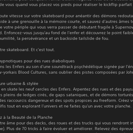
e vous quand vous placez vos pieds pour réaliser le kickflip parfait 
oute vitesse sur votre skateboard pour anéantir des démons redouta
ide à une grenouille à la mémoire courte, et sauvez d'autres âmes t
e votre périple qui vous verra passer de débutant fragile à Superno
. Enfoncez-vous jusqu'au fond de l'enfer et découvrez le point faibl
'humilité, la persévérance et un backside tailslide de fou.
tre skateboard. Et c'est tout.
hypnotiques pour des rues diaboliques
ns les Enfers au son d'une soundtrack psychédélique signée par l'é
w-yorkais Blood Cultures, sans oublier des pistes composées par John
ure urbaine & stylée
en skate les neuf cercles des Enfers. Arpentez des rues et des pay
es pleins de ledges cirés, de gaps sataniques, et de démons torturés
es raccourcis dangereux et des spots propices au freeform. Créez v
fis tout en explorant l'univers et ne faites qu'un avec votre planche.
 à la Beauté de la Planche
tre âme pour des decks, des roues et des trucks qui vous rendront 
e). Plus de 70 tricks à faire évoluer et améliorer. Relevez des épreu