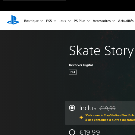
Boutique
PS5
Jeux
PS Plus
Accessoires
Actualités
Skate Story
Devolver Digital
PS5
Inclus
€19,99
Remise par rappor
S'abonner à PlayStation Plus Extr
à des centaines d'autres du catal
€19,99