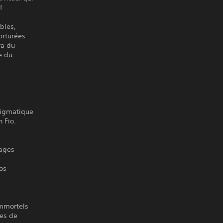
!
bles,
orturées
va du
e du
nigmatique
 Fio.
sages
.
os
immortels
ves de