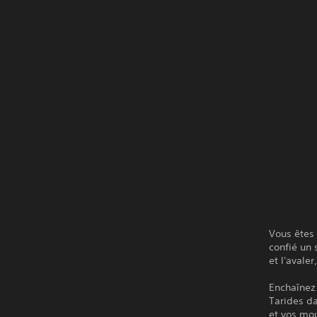
Vous êtes 
confié un 
et l'avale
Enchaînez 
Tarides d
et vos mou