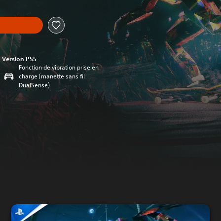
Version PS5
Fonction de vibration prise en
charge (manette sans fil
DualSense)