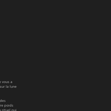
e vous a
sur la lune
 des
re poids
rituel qui