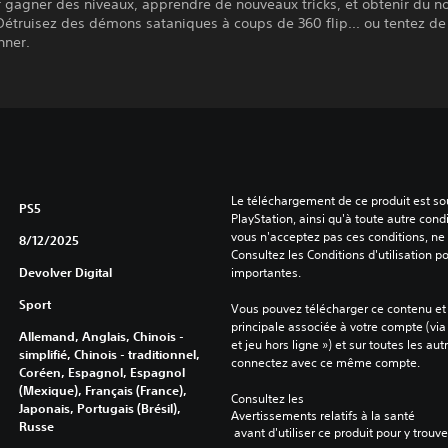
r gagner des niveaux, apprendre de nouveaux tricks, et obtenir du 
Détruisez des démons sataniques à coups de 360 flip... ou tentez de
nner.
Le téléchargement de ce produit est sou
PS5
PlayStation, ainsi qu'à toute autre condi
vous n'acceptez pas ces conditions, ne 
8/12/2025
Consultez les Conditions d'utilisation p
Devolver Digital
importantes.
Sport
Vous pouvez télécharger ce contenu et y
principale associée à votre compte (via
Allemand, Anglais, Chinois -
et jeu hors ligne ») et sur toutes les au
simplifié, Chinois - traditionnel,
connectez avec ce même compte.
Coréen, Espagnol, Espagnol
(Mexique), Français (France),
Consultez les 
Japonais, Portugais (Brésil),
Avertissements relatifs à la santé
Russe
 avant d'utiliser ce produit pour y trou