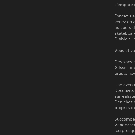
s'empare d
Foncez à t
venez en a
au cours d
skateboard
Diable : l
Vous et vo
Des sons 
Glissez da
artiste ne
Une avent
Découvrez 
surréalist
Dénichez d
propres dé
Succombez
Vendez vo
(ou presqu