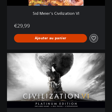
C
i
v
Sid Meier's Civilization VI
i
l
i
€29,99
z
a
Ajouter au panier
t
i
o
n
C
i
V
v
I
i
l
i
z
a
t
i
o
n