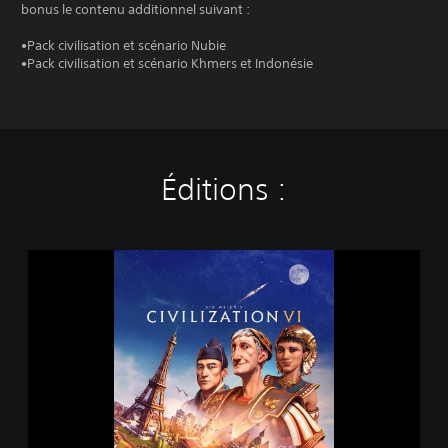
bonus le contenu additionnel suivant :
•Pack civilisation et scénario Nubie
•Pack civilisation et scénario Khmers et Indonésie
Éditions :
S
i
d
M
e
i
e
r
'
s