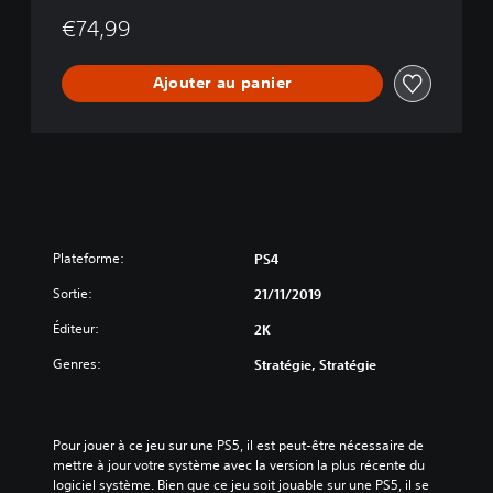
I
A
€74,99
n
t
Ajouter au panier
h
o
l
o
g
y
Plateforme:
PS4
Sortie:
21/11/2019
Éditeur:
2K
Genres:
Stratégie, Stratégie
Pour jouer à ce jeu sur une PS5, il est peut-être nécessaire de 
mettre à jour votre système avec la version la plus récente du 
logiciel système. Bien que ce jeu soit jouable sur une PS5, il se 