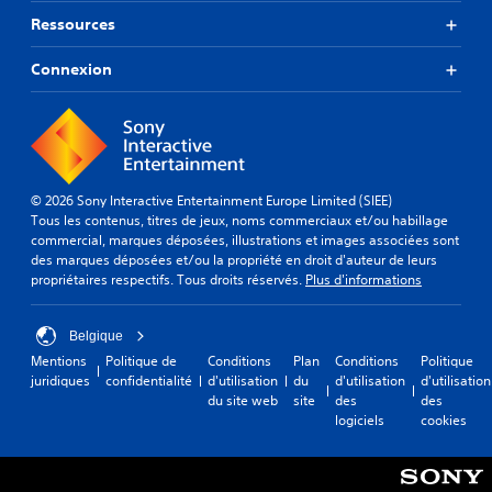
m
e
t
c
e
p
t
Ressources
e
i
h
s
t
.
l
a
i
a
Connexion
e
u
m
n
m
t
p
C
t
e
-
a
d
h
n
p
r
e
a
t
a
t
r
t
.
r
i
é
r
l
)
© 2026 Sony Interactive Entertainment Europe Limited (SIEE)
g
a
e
.
Tous les contenus, titres de jeux, noms commerciaux et/ou habillage
l
A
p
u
commercial, marques déposées, illustrations et images associées sont
e
u
r
i
des marques déposées et/ou la propriété en droit d'auteur de leurs
r
t
R
.
d
propriétaires respectifs. Tous droits réservés.
Plus d'informations
l
r
a
e
a
e
p
s
L
V
s
p
Belgique
e
o
e
o
e
n
Mentions
Politique de
Conditions
Plan
Conditions
Politique
u
c
p
s
l
juridiques
confidentialité
d'utilisation
du
d'utilisation
d'utilisation
s
t
t
i
du site web
site
des
des
d
p
e
b
i
logiciels
cookies
e
o
u
i
o
u
s
r
l
n
v
c
i
d
e
s
o