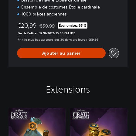
Blason de navire Étoile cardinale
n
Ensemble de costumes Étoile cardinale
1000 pièces anciennes
€20,99
€59,99
Économisez 65 %
Remise par rapport au prix d'origine de €59,99
Fin de l'offre : 12/8/2026 10:59 PM UTC
Prix le plus bas au cours des 30 derniers jours : €59,99
Ajouter au panier
Extensions