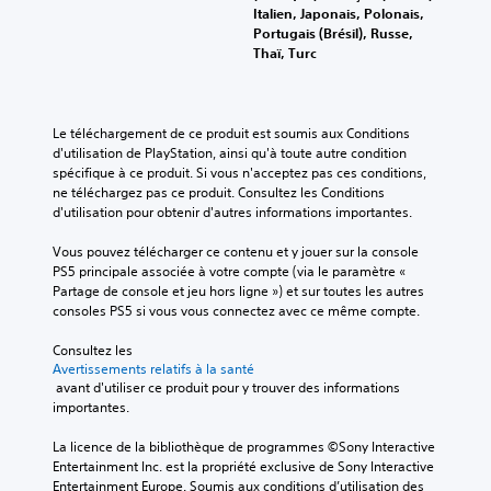
r
o
Italien, Japonais, Polonais,
l
m
T
;
m
Portugais (Brésil), Russe,
e
o
l
r
m
Thaï, Turc
s
n
e
a
a
é
o
s
n
n
v
c
V
d
s
é
o
o
e
n
Le téléchargement de ce produit est soumis aux Conditions 
c
u
u
s
e
d'utilisation de PlayStation, ainsi qu'à toute autre condition 
r
l
s
d
m
spécifique à ce produit. Si vous n'acceptez pas ces conditions, 
i
e
p
u
e
ne téléchargez pas ce produit. Consultez les Conditions 
p
u
o
j
n
d'utilisation pour obtenir d'autres informations importantes.
t
r
u
e
t
s
i
v
u
s
Vous pouvez télécharger ce contenu et y jouer sur la console 
i
o
e
.
r
PS5 principale associée à votre compte (via le paramètre « 
m
z
n
a
Partage de console et jeu hors ligne ») et sur toutes les autres 
p
d
d
p
consoles PS5 si vous vous connectez avec ce même compte.
S
o
é
i
e
e
r
f
d
Consultez les 
c
t
n
i
Avertissements relatifs à la santé
e
h
a
s
n
 avant d'utiliser ce produit pour y trouver des informations 
s
a
n
i
i
importantes.
(
t
t
r
b
a
e
v
l
La licence de la bibliothèque de programmes ©Sony Interactive 
c
i
s
o
a
Entertainment Inc. est la propriété exclusive de Sony Interactive 
t
l
p
s
c
Entertainment Europe. Soumis aux conditions d’utilisation des 
i