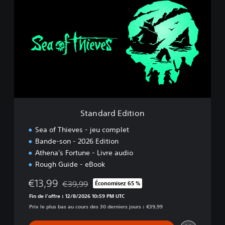
t
a
n
d
a
r
d
E
d
i
t
i
Standard Edition
o
n
Sea of Thieves - jeu complet
Bande-son - 2026 Edition
Athena's Fortune - Livre audio
Rough Guide - eBook
€13,99
€39,99
Économisez 65 %
Remise par rapport au prix d'origine de €39,99
Fin de l'offre : 12/8/2026 10:59 PM UTC
Prix le plus bas au cours des 30 derniers jours : €39,99