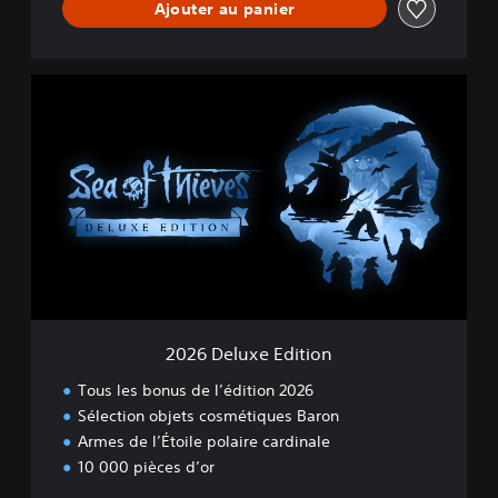
Ajouter au panier
2
0
2
6
D
e
l
u
x
e
E
d
i
2026 Deluxe Edition
t
i
Tous les bonus de l’édition 2026
o
Sélection objets cosmétiques Baron
n
Armes de l’Étoile polaire cardinale
10 000 pièces d’or