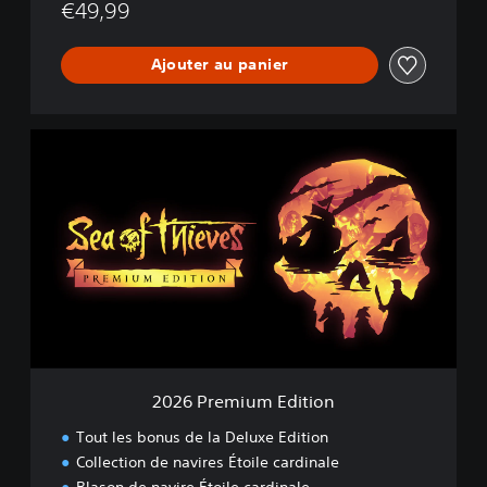
€49,99
Ajouter au panier
2
0
2
6
P
r
e
m
i
u
m
E
d
2026 Premium Edition
i
t
Tout les bonus de la Deluxe Edition
i
Collection de navires Étoile cardinale
o