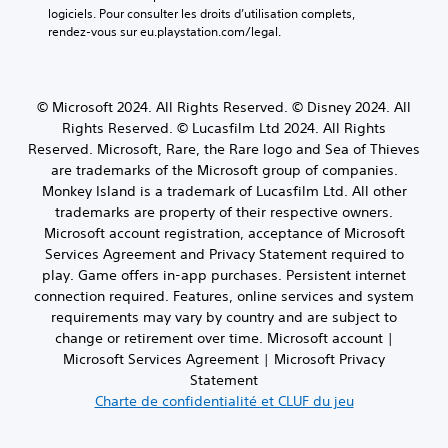
i
e
o
logiciels. Pour consulter les droits d’utilisation complets, 
a
o
t
u
r
rendez-vous sur eu.playstation.com/legal.
n
l
é
v
t
s
L
e
r
i
o
e
n
é
e
ù
s
t
a
g
v
© Microsoft 2024. All Rights Reserved. © Disney 2024. All
c
ê
u
l
o
Rights Reserved. © Lucasfilm Ltd 2024. All Rights
h
t
d
u
a
Reserved. Microsoft, Rare, the Rare logo and Sea of Thieves
a
r
i
s
b
t
e
are trademarks of the Microsoft group of companies.
o
d
l
s
m
Monkey Island is a trademark of Lucasfilm Ltd. All other
d
e
e
v
o
e
trademarks are property of their respective owners.
v
o
d
d
m
e
Microsoft account registration, acceptance of Microsoft
c
i
e
a
z
Services Agreement and Privacy Statement required to
a
f
s
n
r
play. Game offers in-app purchases. Persistent internet
u
i
i
j
é
x
é
connection required. Features, online services and system
è
o
p
p
e
requirements may vary by country and are subject to
r
o
y
e
s
e
change or retirement over time. Microsoft account |
n
s
u
d
à
d
Microsoft Services Agreement | Microsoft Privacy
t
v
e
c
r
Statement
i
e
m
e
e
Charte de confidentialité et CLUF du jeu
n
c
a
q
à
t
n
k
u
d
ê
i
s
'
e