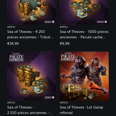
ARTICLE
ARTICLE
Sea of Thieves - 4 250
Sea of Thieves - 1000 pièces
pièces anciennes - Tribut
anciennes - Pécule caché
flamboyant des Anciens
des Anciens
€34,99
€9,99
ARTICLE
ARTICLE
Sea of Thieves -
Sea of Thieves -Lot Galop
2 550 pièces anciennes -
infernal