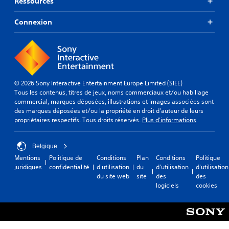
Ressources
Connexion
© 2026 Sony Interactive Entertainment Europe Limited (SIEE)
Tous les contenus, titres de jeux, noms commerciaux et/ou habillage
commercial, marques déposées, illustrations et images associées sont
des marques déposées et/ou la propriété en droit d'auteur de leurs
propriétaires respectifs. Tous droits réservés.
Plus d'informations
Belgique
Mentions
Politique de
Conditions
Plan
Conditions
Politique
juridiques
confidentialité
d'utilisation
du
d'utilisation
d'utilisation
du site web
site
des
des
logiciels
cookies