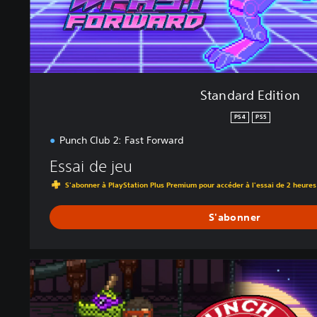
i
o
n
Standard Edition
PS4
PS5
Punch Club 2: Fast Forward
Essai de jeu
S'abonner à PlayStation Plus Premium pour accéder à l'essai de 2 heures
S'abonner
C
o
m
b