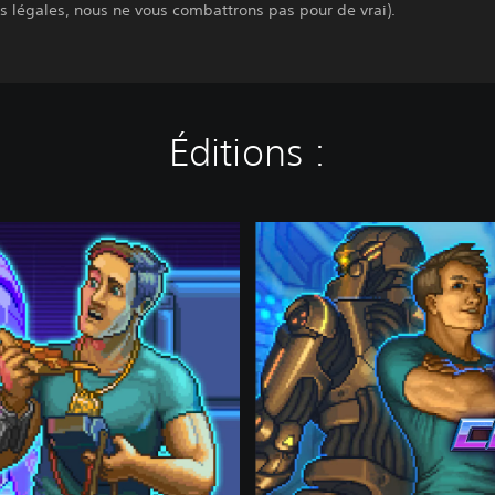
s légales, nous ne vous combattrons pas pour de vrai).
Éditions :
C
o
m
p
l
e
t
e
E
d
i
t