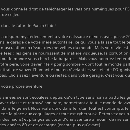
 vous donne le droit de télécharger les versions numériques pour P
 de ce jeu.
dans le futur de Punch Club !
e a disparu mystérieusement à votre naissance et vous avez passé 2
s le garage de votre mère autoritaire, ce qui vous a laissé tout le 
a musculation en rêvant des merveilles du monde. Mais votre vie est 
e fées : les gens se nourrissent de matière visqueuse, la corruption 
 tout le monde vous cherche la bagarre… Mais vous pourriez tenter 
votre père, voire devenir le « poing sombre » dont tout le monde parl
ttrait de sauver l’humanité tout en révélant les secrets de l’Organ
as. Choisissez l’aventure ou restez dans votre garage, c’est vous qu
 votre propre aventure
s années se sont écoulées depuis qu’un type sans nom a battu les g
vec classe et retrouvé son père, permettant à tout le monde de viv
c dans le genre). Nous voilà donc dans le futur, tout est corrompu, le
 cédé la place aux coquillages et tout est cyberpunk. Retrouvez vos ru
n des néons) et plongez au cœur d’une aventure à mourir de rire sur
des années 80 et de castagne (encore plus qu’avant).