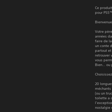
Ce produit
pour PS5™
Bienvenue 
Votre pèr
années dan
faire de l
un conte d
partout et
retrouver 
vous perme
Bien… ou p
Choisissez
20 longue
méchants a
(ou un tru
toilette a
l’exceptio
nostalgie 