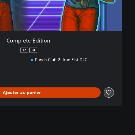
Complete Edition
PS4
PS5
d
Punch Club 2: Iron Fist DLC
Ajouter au panier