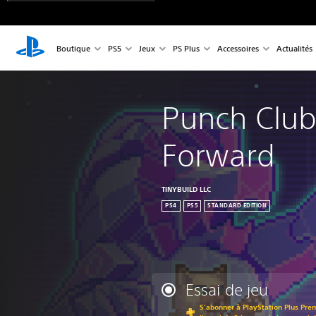
Boutique
PS5
Jeux
PS Plus
Accessoires
Actualités
Punch Club 
Forward
TINYBUILD LLC
PS4
PS5
STANDARD EDITION
Essai de jeu
S'abonner à PlayStation Plus Pre