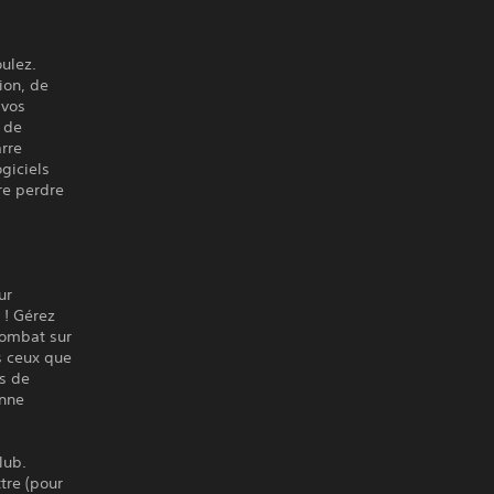
ulez.
ion, de
 vos
e de
arre
ogiciels
re perdre
ur
 ! Gérez
combat sur
s ceux que
es de
onne
lub.
tre (pour