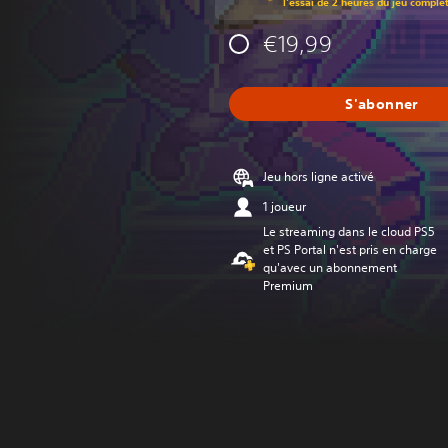
l'essai de 2 heures du jeu comple
€19,99
S'abonner
Jeu hors ligne activé
1 joueur
Le streaming dans le cloud PS5
et PS Portal n'est pris en charge
qu'avec un abonnement
Premium