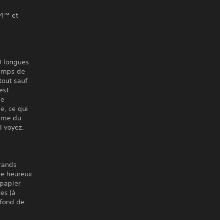
S4™ et
0 longues
temps de
tout sauf
est
de
e, ce qui
isme du
i voyez.
rands
re heureux
 papier
es (à
 fond de