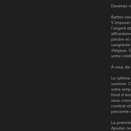
Devenez i
Battez vos
S’imposer
l’argent e
affronteme
perdre et 
sanglante 
illégaux. 
votre créd
À vous de
Le rythme
survivre. 
votre emp
fond d’enq
vous crois
combat et
personne 
La premièr
Ajoutez-le