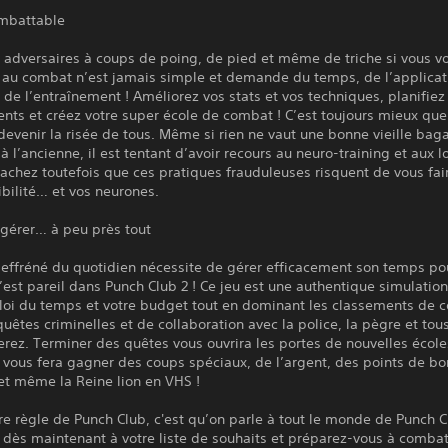
mbattable
 adversaires à coups de poing, de pied et même de triche si vous vo
 au combat n’est jamais simple et demande du temps, de l’applicat
t de l’entraînement ! Améliorez vos stats et vos techniques, planifiez
nts et créez votre super école de combat ! C’est toujours mieux qu
devenir la risée de tous. Même si rien ne vaut une bonne vieille bag
à l’ancienne, il est tentant d’avoir recours au neuro-training et aux l
Sachez toutefois que ces pratiques frauduleuses risquent de vous fai
ibilité… et vos neurones.
 gérer… à peu près tout
 effréné du quotidien nécessite de gérer efficacement son temps po
C’est pareil dans Punch Club 2 ! Ce jeu est une authentique simulation
loi du temps et votre budget tout en dominant les classements de 
uêtes criminelles et de collaboration avec la police, la pègre et tou
erez. Terminer des quêtes vous ouvrira les portes de nouvelles écol
 vous fera gagner des coups spéciaux, de l’argent, des points de b
et même la Reine lion en VHS !
e règle de Punch Club, c'est qu’on parle à tout le monde de Punch C
 dès maintenant à votre liste de souhaits et préparez-vous à combat