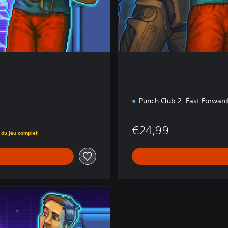
i
o
n
Punch Club 2: Fast Forwar
€24,99
 du jeu complet