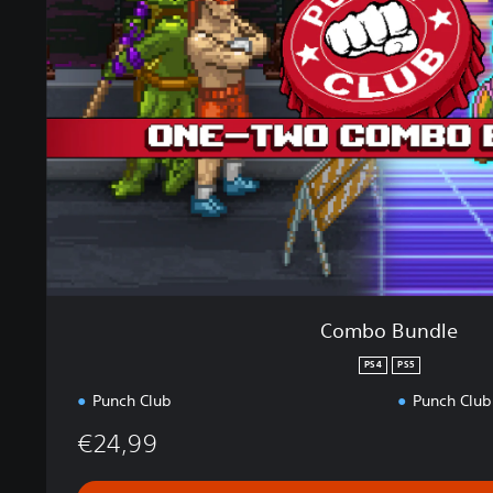
o
B
u
n
d
l
e
Combo Bundle
PS4
PS5
Punch Club
Punch Club
€24,99