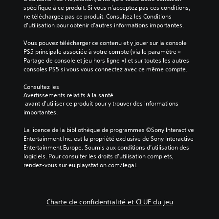
v
i
g
spécifique à ce produit. Si vous n'acceptez pas ces conditions, 
o
e
u
ne téléchargez pas ce produit. Consultez les Conditions 
u
a
r
d'utilisation pour obtenir d'autres informations importantes.
s
u
e
p
d
r
Vous pouvez télécharger ce contenu et y jouer sur la console 
e
i
l
PS5 principale associée à votre compte (via le paramètre « 
r
o
e
Partage de console et jeu hors ligne ») et sur toutes les autres 
m
.
s
consoles PS5 si vous vous connectez avec ce même compte.
e
c
t
o
Consultez les 
A
d
m
Avertissements relatifs à la santé
u
e
m
 avant d'utiliser ce produit pour y trouver des informations 
d
v
a
importantes.
o
i
n
u
d
La licence de la bibliothèque de programmes ©Sony Interactive 
o
s
e
Entertainment Inc. est la propriété exclusive de Sony Interactive 
m
e
s
Entertainment Europe. Soumis aux conditions d’utilisation des 
o
n
s
logiciels. Pour consulter les droits d’utilisation complets, 
n
t
e
rendez-vous sur eu.playstation.com/legal.
o
r
l
V
a
o
o
î
n
u
n
u
Charte de confidentialité et CLUF du jeu
s
e
n
p
r
m