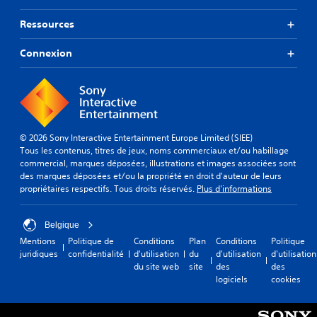
d
l
e
Ressources
e
m
s
a
s
Connexion
n
u
i
g
è
g
r
e
e
s
à
t
© 2026 Sony Interactive Entertainment Europe Limited (SIEE)
c
i
Tous les contenus, titres de jeux, noms commerciaux et/ou habillage
e
o
commercial, marques déposées, illustrations et images associées sont
q
n
des marques déposées et/ou la propriété en droit d'auteur de leurs
u
s
propriétaires respectifs. Tous droits réservés.
Plus d'informations
'
d
e
e
l
r
Belgique
l
e
e
Mentions
Politique de
Conditions
Plan
Conditions
Politique
c
s
juridiques
confidentialité
d'utilisation
du
d'utilisation
d'utilisation
o
o
du site web
site
des
des
n
i
logiciels
cookies
f
t
i
i
g
d