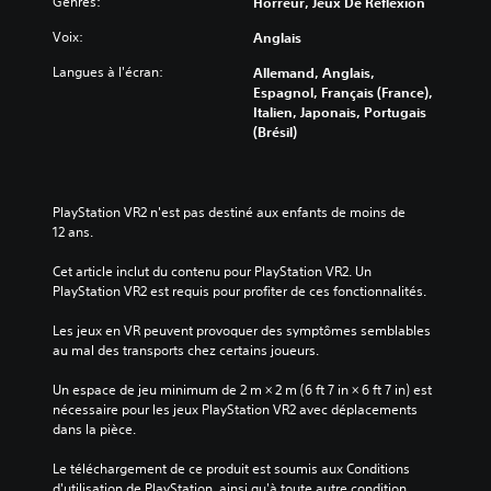
Genres:
Horreur, Jeux De Réflexion
à
a
s
u
a
s
Voix:
Anglais
n
c
i
e
t
Langues à l'écran:
Allemand, Anglais,
q
n
i
Espagnol, Français (France),
u
v
v
Italien, Japonais, Portugais
e
i
e
(Brésil)
)
r
r
o
l
V
n
e
o
n
s
u
PlayStation VR2 n'est pas destiné aux enfants de moins de 
e
o
s
12 ans.
m
n
p
e
d
o
Cet article inclut du contenu pour PlayStation VR2. Un 
n
e
u
PlayStation VR2 est requis pour profiter de ces fonctionnalités.
t
c
v
d
h
e
Les jeux en VR peuvent provoquer des symptômes semblables 
e
a
z
au mal des transports chez certains joueurs.
t
q
r
e
u
e
Un espace de jeu minimum de 2 m × 2 m (6 ft 7 in × 6 ft 7 in) est 
s
e
c
nécessaire pour les jeux PlayStation VR2 avec déplacements 
t
s
o
dans la pièce.
q
o
n
u
r
f
Le téléchargement de ce produit est soumis aux Conditions 
i
t
i
d'utilisation de PlayStation, ainsi qu'à toute autre condition 