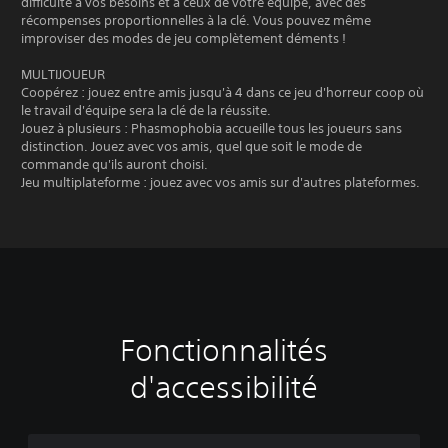
difficulté à vos besoins et à ceux de votre équipe, avec des
récompenses proportionnelles à la clé. Vous pouvez même
improviser des modes de jeu complètement déments !
MULTIJOUEUR
Coopérez : jouez entre amis jusqu'à 4 dans ce jeu d'horreur coop où
le travail d'équipe sera la clé de la réussite.
Jouez à plusieurs : Phasmophobia accueille tous les joueurs sans
distinction. Jouez avec vos amis, quel que soit le mode de
commande qu'ils auront choisi.
Jeu multiplateforme : jouez avec vos amis sur d'autres plateformes.
Fonctionnalités
C
R
M
o
e
o
d'accessibilité
m
c
d
m
o
e
a
n
E
n
f
n