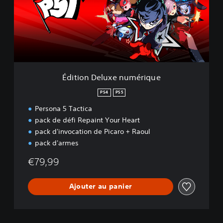
o
n
D
e
l
u
x
e
Édition Deluxe numérique
n
u
PS4
PS5
m
Persona 5 Tactica
é
r
pack de défi Repaint Your Heart
i
pack d'invocation de Picaro + Raoul
q
pack d'armes
u
e
€79,99
Ajouter au panier