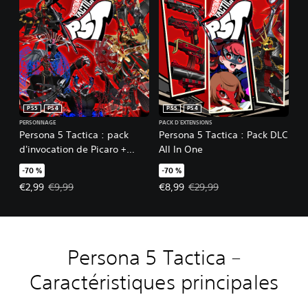
PS5
PS4
PS5
PS4
PERSONNAGE
PACK D'EXTENSIONS
Persona 5 Tactica : pack
Persona 5 Tactica : Pack DLC
d'invocation de Picaro +
All In One
Raoul Persona
-70 %
-70 %
Prix de l'offre : €2,99 Prix initial : €9,99
Prix de l'offre : €8,99 Prix initial 
€2,99
€9,99
€8,99
€29,99
Persona 5 Tactica –
Caractéristiques principales