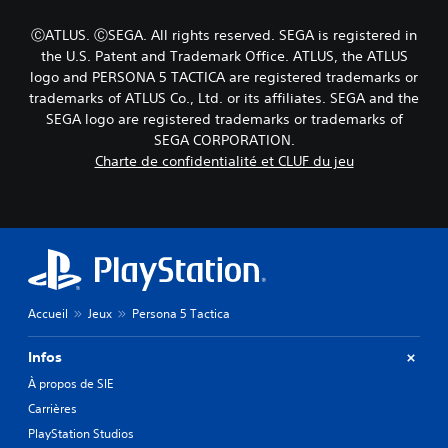
é
t
o
f
r
u
ⒸATLUS. ⒸSEGA. All rights reserved. SEGA is registered in
i
e
s
the U.S. Patent and Trademark Office. ATLUS, the ATLUS
n
n
-
i
logo and PERSONA 5 TACTICA are registered trademarks or
i
t
,
v
trademarks of ATLUS Co., Ltd. or its affiliates. SEGA and the
i
o
e
t
SEGA logo are registered trademarks or trademarks of
u
a
r
SEGA CORPORATION.
u
u
é
Charte de confidentialité et CLUF du jeu
t
d
s
i
e
.
l
d
i
i
L
s
f
e
é
f
r
i
g
l
c
e
e
u
Accueil
Jeux
Persona 5 Tactica
n
s
l
d
s
t
e
Infos
u
é
s
g
p
À propos de SIE
(
g
r
Carrières
B
e
é
PlayStation Studios
s
a
d