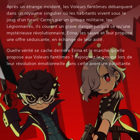
Après un étrange incident, les Voleurs fantômes débarquent
dans un royaume singulier où les habitants vivent sous le
joug d'un tyran. Cernés par un groupe militaire, les
Légionnaires, ils courent un grave danger jusqu'à ce qu'une
mystérieuse révolutionnaire, Erina, les sauve et leur propose
une offre séduisante, en échange de leur aide.‎
Quelle vérité se cache derrière Erina et le marché qu'elle
propose aux Voleurs fantômes ? Rejoignez le groupe lors de
leur révolution émotionnelle dans cette aventure palpitante.