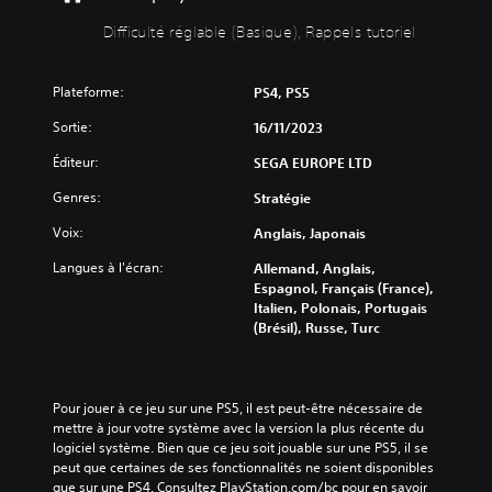
r
é
s
u
é
s
Difficulté réglable (Basique), Rappels tutoriel
o
s
d
d
n
p
u
e
d
o
i
l
Plateforme:
PS4, PS5
e
u
r
'
c
v
e
i
Sortie:
16/11/2023
h
e
l
n
a
z
a
Éditeur:
SEGA EUROPE LTD
t
q
r
d
r
u
e
Genres:
Stratégie
i
i
e
c
f
g
Voix:
Anglais, Japonais
s
o
f
u
o
n
i
e
Langues à l'écran:
Allemand, Anglais,
r
f
c
e
Espagnol, Français (France),
t
i
u
t
Italien, Polonais, Portugais
i
g
l
l
(Brésil), Russe, Turc
e
u
t
e
a
r
é
s
u
e
g
p
d
r
l
e
Pour jouer à ce jeu sur une PS5, il est peut-être nécessaire de 
i
l
o
r
mettre à jour votre système avec la version la plus récente du 
o
e
b
s
logiciel système. Bien que ce jeu soit jouable sur une PS5, il se 
.
s
a
o
peut que certaines de ses fonctionnalités ne soient disponibles 
c
l
n
que sur une PS4. Consultez PlayStation.com/bc pour en savoir 