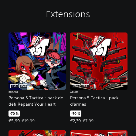
Extensions
PS5
PS4
PS5
PS4
ÉPISODE
ARMES
Persona 5 Tactica : pack de
Persona 5 Tactica : pack
défi Repaint Your Heart
d'armes
-70 %
-70 %
Prix de l'offre : €5,99 Prix initial : €19,99
Prix de l'offre : €2,39 Prix initial 
€5,99
€19,99
€2,39
€7,99