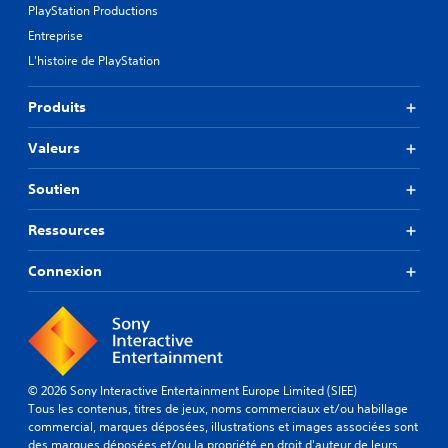
t
é
s
PlayStation Productions
i
f
i
Entreprise
o
i
q
n
L'histoire de PlayStation
n
u
s
i
e
d
.
Produits
)
e
r
S
R
Valeurs
e
e
a
c
u
p
o
l
Soutien
n
p
s
f
l
e
Ressources
i
e
l
g
s
s
Connexion
u
s
t
r
o
u
a
n
t
t
s
o
i
i
r
o
m
n
i
p
© 2026 Sony Interactive Entertainment Europe Limited (SIEE)
q
o
e
Tous les contenus, titres de jeux, noms commerciaux et/ou habillage
u
r
l
commercial, marques déposées, illustrations et images associées sont
i
t
des marques déposées et/ou la propriété en droit d'auteur de leurs