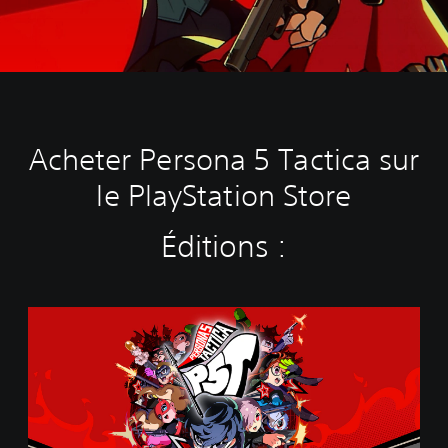
Acheter Persona 5 Tactica sur
le PlayStation Store
Éditions :
S
t
a
n
d
a
r