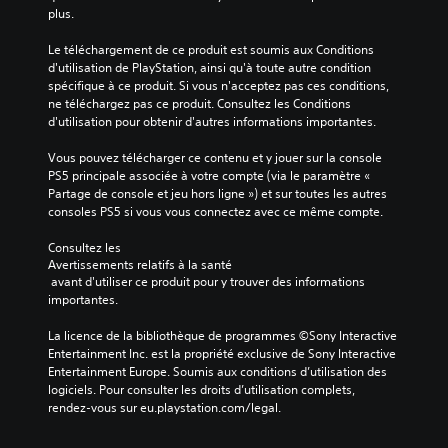
o
e
n
plus.
m
d
a
m
u
g
Le téléchargement de ce produit est soumis aux Conditions 
a
j
e
d'utilisation de PlayStation, ainsi qu'à toute autre condition 
n
e
s
spécifique à ce produit. Si vous n'acceptez pas ces conditions, 
d
u
p
ne téléchargez pas ce produit. Consultez les Conditions 
e
e
r
d'utilisation pour obtenir d'autres informations importantes.
s
n
i
s
s
n
Vous pouvez télécharger ce contenu et y jouer sur la console 
e
é
c
PS5 principale associée à votre compte (via le paramètre « 
l
l
i
Partage de console et jeu hors ligne ») et sur toutes les autres 
o
e
p
consoles PS5 si vous vous connectez avec ce même compte.
n
c
a
u
t
u
Consultez les 
n
i
x
Avertissements relatifs à la santé
m
o
d
 avant d'utiliser ce produit pour y trouver des informations 
o
n
u
importantes.
d
n
j
è
a
e
La licence de la bibliothèque de programmes ©Sony Interactive 
l
n
u
Entertainment Inc. est la propriété exclusive de Sony Interactive 
e
t
s
Entertainment Europe. Soumis aux conditions d’utilisation des 
p
u
o
logiciels. Pour consulter les droits d’utilisation complets, 
r
n
n
rendez-vous sur eu.playstation.com/legal.
é
a
t
d
u
s