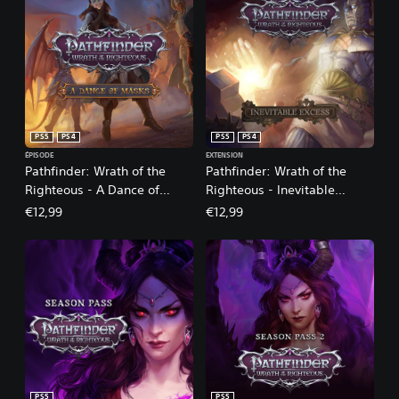
PS5
PS4
PS5
PS4
ÉPISODE
EXTENSION
Pathfinder: Wrath of the
Pathfinder: Wrath of the
Righteous - A Dance of
Righteous - Inevitable
Masks
Excess
€12,99
€12,99
PS5
PS5