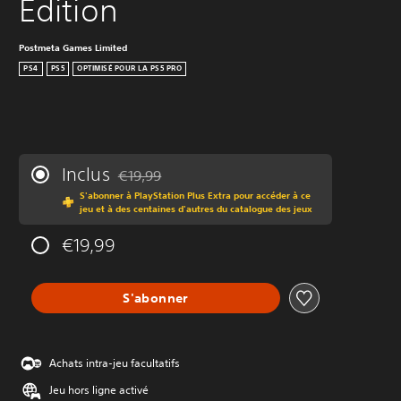
Edition
Postmeta Games Limited
PS4
PS5
OPTIMISÉ POUR LA PS5 PRO
Inclus
€19,99
Remise par rapport au prix d'origine de €19,99
S'abonner à PlayStation Plus Extra pour accéder à ce
jeu et à des centaines d'autres du catalogue des jeux
€19,99
S'abonner
Achats intra-jeu facultatifs
Jeu hors ligne activé