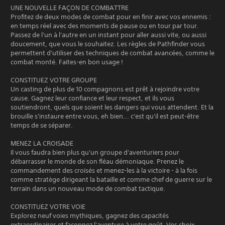
UNE NOUVELLE FAÇON DE COMBATTRE
Profitez de deux modes de combat pour en finir avec vos ennemis :
en temps réel avec des moments de pause ou en tour par tour.
Passez de l'un à l'autre en un instant pour aller aussi vite, ou aussi
doucement, que vous le souhaitez. Les règles de Pathfinder vous
permettent d'utiliser des techniques de combat avancées, comme le
combat monté. Faites-en bon usage !
CONSTITUEZ VOTRE GROUPE
Un casting de plus de 10 compagnons est prêt à rejoindre votre
cause. Gagnez leur confiance et leur respect, et ils vous
soutiendront, quels que soient les dangers qui vous attendent. Et la
brouille s'instaure entre vous, eh bien... c'est qu'il est peut-être
temps de se séparer.
MENEZ LA CROISADE
Il vous faudra bien plus qu'un groupe d'aventuriers pour
débarrasser le monde de son fléau démoniaque. Prenez le
commandement des croisés et menez-les à la victoire - à la fois
comme stratège dirigeant la bataille et comme chef de guerre sur le
terrain dans un nouveau mode de combat tactique.
CONSTITUEZ VOTRE VOIE
Explorez neuf voies mythiques, gagnez des capacités
extraordinaires et façonnez l'aventure à votre goût. Vos choix