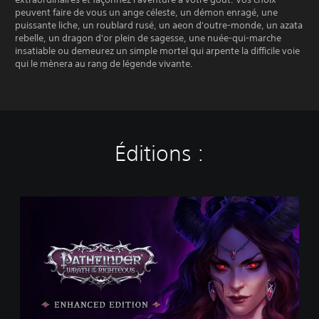
peuvent faire de vous un ange céleste, un démon enragé, une
puissante liche, un roublard rusé, un aeon d'outre-monde, un azata
rebelle, un dragon d'or plein de sagesse, une nuée-qui-marche
insatiable ou demeurez un simple mortel qui arpente la difficile voie
qui le mènera au rang de légende vivante.
Éditions :
P
a
t
h
f
i
n
d
e