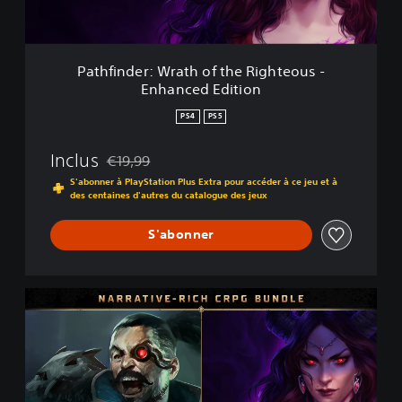
r
:
W
r
Pathfinder: Wrath of the Righteous -
a
Enhanced Edition
t
h
PS4
PS5
o
f
Inclus
€19,99
t
Remise par rapport au prix d'origine de €19,99
h
S'abonner à PlayStation Plus Extra pour accéder à ce jeu et à
e
des centaines d'autres du catalogue des jeux
R
i
S'abonner
g
h
t
N
e
a
o
r
u
r
s
a
-
t
E
i
n