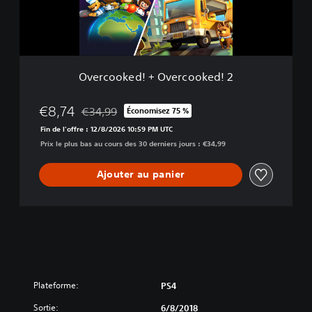
k
e
d
!
+
O
Overcooked! + Overcooked! 2
v
e
r
€8,74
€34,99
Économisez 75 %
Remise par rapport au prix d'origine de €34,99
c
Fin de l'offre : 12/8/2026 10:59 PM UTC
o
Prix le plus bas au cours des 30 derniers jours : €34,99
o
k
e
Ajouter au panier
d
!
2
Plateforme:
PS4
Sortie:
6/8/2018