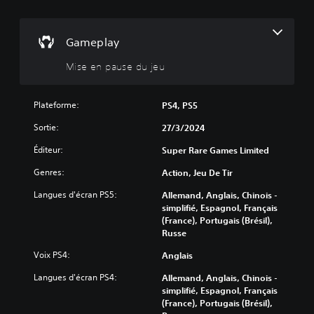
u
o
t
v
u
t
e
v
e
z
e
Gameplay
s
m
z
(
e
Mise en pause du jeu
d
B
t
é
t
a
s
r
a
s
Plateforme:
PS4, PS5
e
c
i
Sortie:
l
27/3/2024
t
q
e
i
u
Éditeur:
Super Rare Games Limited
j
v
e
e
e
Genres:
Action, Jeu De Tir
)
u
r
e
l
V
Langues d'écran PS5:
Allemand, Anglais, Chinois -
n
e
o
simplifié, Espagnol, Français
p
s
u
(France), Portugais (Brésil),
a
o
s
Russe
u
n
p
s
Voix PS4:
d
o
Anglais
e
e
u
Langues d'écran PS4:
Allemand, Anglais, Chinois -
à
c
v
simplifié, Espagnol, Français
t
h
e
(France), Portugais (Brésil),
o
a
z