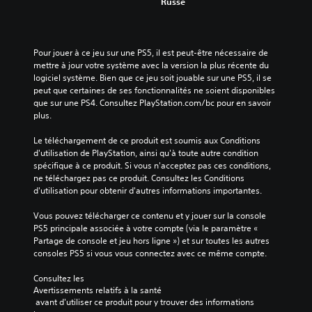
Russe
u
q
r
t
u
e
m
e
c
o
s
o
Pour jouer à ce jeu sur une PS5, il est peut-être nécessaire de 
m
o
n
mettre à jour votre système avec la version la plus récente du 
e
r
f
logiciel système. Bien que ce jeu soit jouable sur une PS5, il se 
n
t
i
peut que certaines de ses fonctionnalités ne soient disponibles 
t
i
g
que sur une PS4. Consultez PlayStation.com/bc pour en savoir 
d
e
u
plus.
u
a
r
r
u
e
Le téléchargement de ce produit est soumis aux Conditions 
a
d
r
d'utilisation de PlayStation, ainsi qu'à toute autre condition 
n
i
l
spécifique à ce produit. Si vous n'acceptez pas ces conditions, 
t
o
e
ne téléchargez pas ce produit. Consultez les Conditions 
l
.
s
d'utilisation pour obtenir d'autres informations importantes.
e
c
g
o
Vous pouvez télécharger ce contenu et y jouer sur la console 
a
m
PS5 principale associée à votre compte (via le paramètre « 
m
m
Partage de console et jeu hors ligne ») et sur toutes les autres 
e
a
consoles PS5 si vous vous connectez avec ce même compte.
p
n
l
d
Consultez les 
a
e
Avertissements relatifs à la santé
y
s
 avant d'utiliser ce produit pour y trouver des informations 
o
s