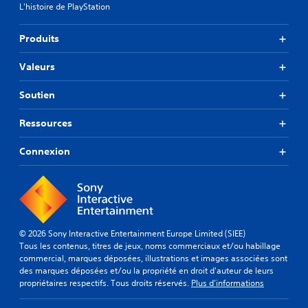
s
L'histoire de PlayStation
t
l
i
i
l
Produits
g
i
n
s
Valeurs
e
e
u
r
n
l
Soutien
i
e
q
s
Ressources
u
s
e
u
Connexion
m
g
e
g
n
e
t
s
)
t
.
i
o
© 2026 Sony Interactive Entertainment Europe Limited (SIEE)
n
Tous les contenus, titres de jeux, noms commerciaux et/ou habillage
s
commercial, marques déposées, illustrations et images associées sont
d
des marques déposées et/ou la propriété en droit d'auteur de leurs
e
propriétaires respectifs. Tous droits réservés.
Plus d'informations
r
e