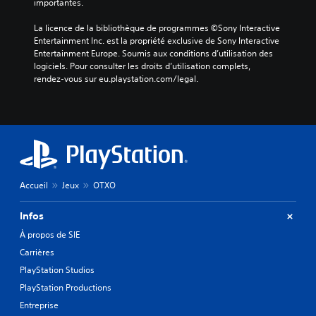
importantes.
u
e
e
l
La licence de la bibliothèque de programmes ©Sony Interactive 
n
o
Entertainment Inc. est la propriété exclusive de Sony Interactive 
m
n
Entertainment Europe. Soumis aux conditions d’utilisation des 
o
u
logiciels. Pour consulter les droits d’utilisation complets, 
d
n
rendez-vous sur eu.playstation.com/legal.
e
m
c
o
i
d
n
è
é
l
m
e
a
p
t
r
i
é
Accueil
Jeux
OTXO
q
d
u
é
Infos
e
f
(
i
À propos de SIE
j
n
Carrières
e
i
PlayStation Studios
u
,
h
o
PlayStation Productions
o
u
Entreprise
r
u