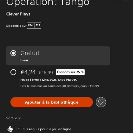
Operation: Tango
Clever Plays
Disponible sur
PS4
PS5
Gratuit
Essai
€4,24
€16,99
Économisez 75 %
Remise par rapport au prix d'origine de €16,99
Fin de l'offre : 12/8/2026 10:59 PM UTC
Prix le plus bas au cours des 30 derniers jours : €16,99
Ajouter à la bibliothèque
Sorti 2021
PS Plus requis pour le jeu en ligne