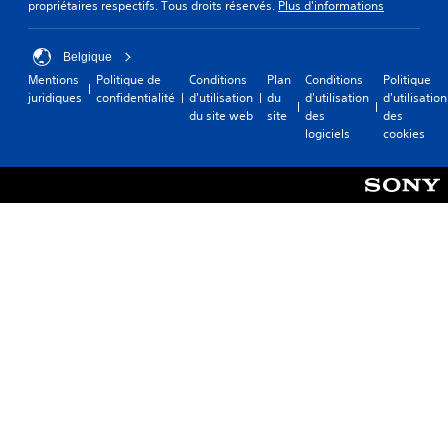
propriétaires respectifs. Tous droits réservés.
Plus d'informations
Belgique
Mentions
Politique de
Conditions
Plan
Conditions
Politique
juridiques
confidentialité
d'utilisation
du
d'utilisation
d'utilisation
du site web
site
des
des
logiciels
cookies