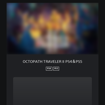
O
C
T
O
P
A
T
H
T
R
A
V
E
OCTOPATH TRAVELER II PS4＆PS5
L
E
PS4
PS5
R
I
I
P
S
4
＆
P