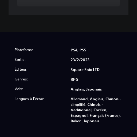
l
o
g
u
e
D
e
m
Plateforme:
PS4, PS5
o
Sortie:
23/2/2023
Éditeur:
Square Enix LTD
Genres:
RPG
Voix:
Anglais, Japonais
Langues à l'écran:
Allemand, Anglais, Chinois -
simplifié, Chinois -
traditionnel, Coréen,
Espagnol, Français (France),
Italien, Japonais