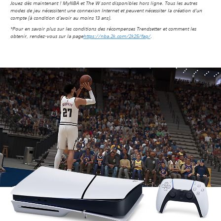
Jouez dès maintenant ! MyNBA et The W sont disponibles hors ligne. Tous les autres
modes de jeu nécessitent une connexion Internet et peuvent nécessiter la création d'un
compte (à condition d'avoir au moins 13 ans).‎
‎*Pour en savoir plus sur les conditions des récompenses Trendsetter et comment les
obtenir, rendez-vous sur la page
https://nba.2k.com/2k25/faq/‎
‎.