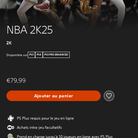
NBA 2K25
2K
Disponible sur
PS5
PS4
PS5 PRO ENHANCED
€79,99
Ajouter au panier
PS Plus requis pour le jeu en ligne
Achats intra-jeu facultatifs
Prend en charge jusqu'à 10 joueurs en ligne avec PS Plus