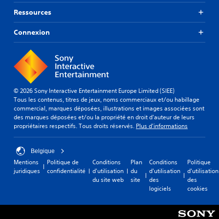
Ressources
Connexion
© 2026 Sony Interactive Entertainment Europe Limited (SIEE)
Tous les contenus, titres de jeux, noms commerciaux et/ou habillage
commercial, marques déposées, illustrations et images associées sont
des marques déposées et/ou la propriété en droit d'auteur de leurs
propriétaires respectifs. Tous droits réservés.
Plus d'informations
Belgique
Mentions
Politique de
Conditions
Plan
Conditions
Politique
juridiques
confidentialité
d'utilisation
du
d'utilisation
d'utilisation
du site web
site
des
des
logiciels
cookies